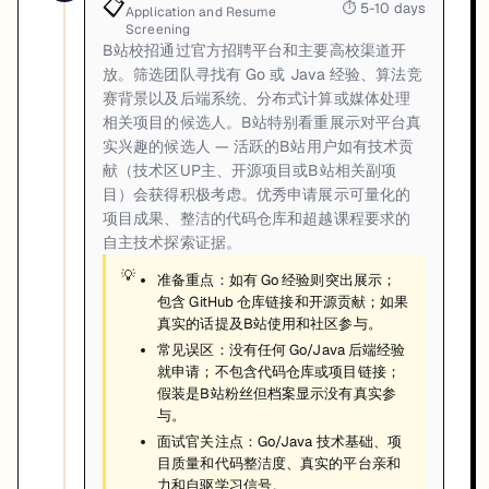
📋
⏱
5-10 days
Application and Resume
Screening
B站校招通过官方招聘平台和主要高校渠道开
放。筛选团队寻找有 Go 或 Java 经验、算法竞
赛背景以及后端系统、分布式计算或媒体处理
相关项目的候选人。B站特别看重展示对平台真
实兴趣的候选人 — 活跃的B站用户如有技术贡
献（技术区UP主、开源项目或B站相关副项
目）会获得积极考虑。优秀申请展示可量化的
项目成果、整洁的代码仓库和超越课程要求的
自主技术探索证据。
💡
准备重点：如有 Go 经验则突出展示；
包含 GitHub 仓库链接和开源贡献；如果
真实的话提及B站使用和社区参与。
常见误区：没有任何 Go/Java 后端经验
就申请；不包含代码仓库或项目链接；
假装是B站粉丝但档案显示没有真实参
与。
面试官关注点：Go/Java 技术基础、项
目质量和代码整洁度、真实的平台亲和
力和自驱学习信号。