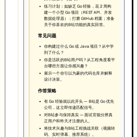
练习计划：如缺乏 Go 经验，花 2 周构
建一个小型 Go 项目（REST API、并发
数据处理器）；打磨 GitHub 档案；准备
关于你喜欢的B站功能的真实回答。
常见问题
你构建过什么 Go 或 Java 项目？从中学
到了什么？
你是活跃的B站用户吗？从工程角度看平
台哪些方面让你感兴趣？
展示一个你引以为豪的代码仓库并解释
设计决策。
作答策略
有 Go 经验就以此开头 — B站是 Go 优先
公司，这立即传递匹配信号。
对B站参与保持真实 — 面试官能分辨真
正用户和昨天才注册的人。
将技术兴趣与B站工程挑战关联（视频转
码、实时弹幕、推荐系统）。