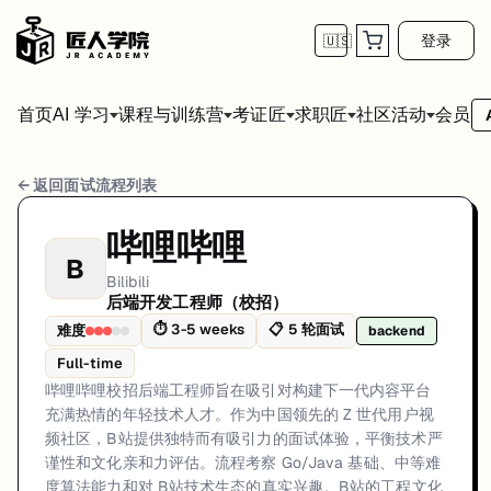
登录
🇺🇸
首页
会员
AI 学习
课程与训练营
考证匠
求职匠
社区活动
Bilibili 后端开发工程师（校招） 面试流程
← 返回面试流程列表
岗位方向: backend
哔哩哔哩
B
哔哩哔哩校招后端工程师旨在吸引对构建下一代内容平台充满热情的年轻技
Bilibili
后端开发工程师（校招）
Bilibili的后端开发工程师（校招）面试共5轮，以下是每轮面试的详细
⏱
3-5 weeks
📋
5
轮面试
难度
backend
第1轮 (5-10 days): B站校招通过官方招聘平台和主
Full-time
面试亮点: Go-First Culture: Bilibili is one of China's most prominent G
哔哩哔哩校招后端工程师旨在吸引对构建下一代内容平台
充满热情的年轻技术人才。作为中国领先的 Z 世代用户视
标签: Bilibili, Campus, Backend, Go, Video Platform, Open Source
频社区，B站提供独特而有吸引力的面试体验，平衡技术严
谨性和文化亲和力评估。流程考察 Go/Java 基础、中等难
度算法能力和对 B站技术生态的真实兴趣。B站的工程文化