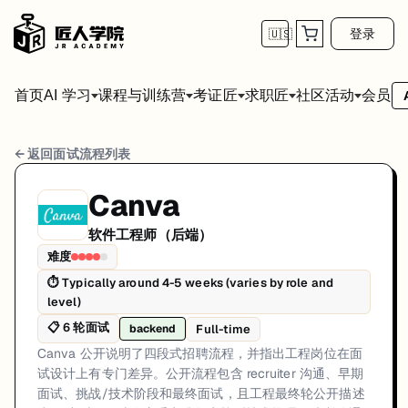
登录
🇺🇸
首页
会员
AI 学习
课程与训练营
考证匠
求职匠
社区活动
Canva 软件工程师（后端） 面试流程
← 返回面试流程列表
岗位方向: backend
Canva
Canva 公开说明了四段式招聘流程，并指出工程岗位在面试设计上有专门
软件工程师（后端）
Canva的软件工程师（后端）面试共6轮，以下是每轮面试的详细流程
难度
⏱
Typically around 4-5 weeks (varies by role and
第1轮 (Varies): Canva 将第一步描述为招聘团队
level)
面试亮点: How We Hire page documents a four-component process with en
📋
6
轮面试
Full-time
backend
标签: Canva, Software Engineer (Backend), How We Hire, Engineering
Canva 公开说明了四段式招聘流程，并指出工程岗位在面
试设计上有专门差异。公开流程包含 recruiter 沟通、早期
面试、挑战/技术阶段和最终面试，且工程最终轮公开描述