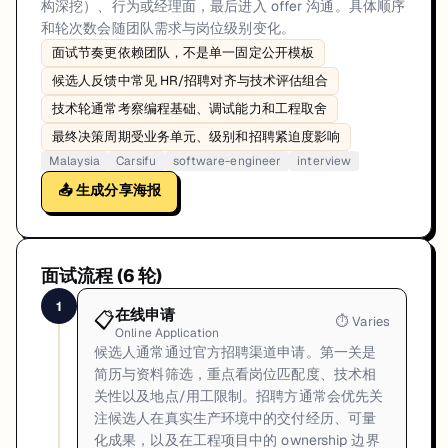
构深挖）、行为或经理面，最后进入 offer 沟通。具体顺序
和轮次数会随团队需求与岗位级别变化。
面试节奏更依赖团队，不是单一固定公开模板
候选人反馈中常见 HR/招聘对齐与技术评估组合
技术轮通常考察编程基础、调试能力和工程取舍
最终决策周期受业务单元、级别和招聘紧迫度影响
Malaysia
Carsifu
software-engineer
interview
📤 生成分享海报
面试流程 (
6
轮)
1
在线申请
📋
⏱
Varies
Online Application
候选人通常通过官方招聘渠道申请。第一关是
简历与资料筛选，重点看岗位匹配度、技术相
关性以及地点/用工限制。招聘方通常会优先关
注候选人在真实生产环境中的交付经历、可量
化成果，以及在工程项目中的 ownership 边界