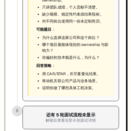
ownership。
只讲团队成绩，个人贡献不清楚。
缺少规模、稳定性约束或结果指标。
对不同岗位使用同一份未定制简历。
可能题目
：
为什么选择这家公司和这个岗位？
哪个项目最能体现你的 ownership 与影
响力？
你偏好的技术栈是什么，为什么？
回答策略
：
用 CAR/STAR，并尽量量化结果。
将动机关联公司产品与业务场景。
说明你做了哪些具体工程决策。
🔒
还有
5
轮面试流程未显示
解锁后查看全部
6
轮面试详情