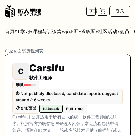
登录
🇺🇸
首页
会员
AI 学习
课程与训练营
考证匠
求职匠
社区活动
Carsifu 软件工程师 面试流程
← 返回面试流程列表
岗位方向: fullstack
Carsifu
C
Carsifu 未公开适用于所有团队的统一软件工程师面试顺序。根据官
软件工程师
Carsifu的软件工程师面试共6轮，以下是每轮面试的详细流程和准备建
难度
⏱
Not publicly disclosed; candidate reports suggest
第1轮 (Varies): 候选人通常通过官方招聘渠道申请。第一
around 2-6 weeks
面试亮点: Interview sequencing is team-dependent rather than a single 
📋
6
轮面试
Full-time
fullstack
标签: Malaysia, Carsifu, software-engineer, interview
Carsifu 未公开适用于所有团队的统一软件工程师面试顺
序。根据官方招聘信息与候选人反馈，常见流程包括申请
筛选、招聘/HR 对齐、一轮或多轮技术评估（编程与/或架