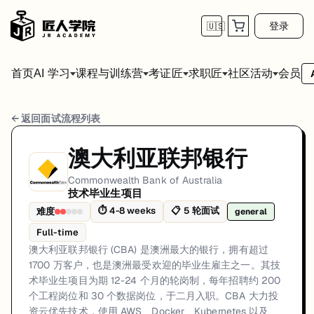
登录
🇺🇸
首页
会员
AI 学习
课程与训练营
考证匠
求职匠
社区活动
Commonwealth Bank of Australia 技术
← 返回面试流程列表
岗位方向: general
澳大利亚联邦银行
澳大利亚联邦银行 (CBA) 是澳洲最大的银行，拥有超过 1700 万客户
Commonwealth Bank of Australia
技术毕业生项目
Commonwealth Bank of Australia的技术毕业生项目面试共
⏱
4-8 weeks
📋
5
轮面试
难度
general
第1轮 (30-60 minutes): 通过 CBA 的 Wor
Full-time
面试亮点: 12-24 month rotational program across multiple technology te
澳大利亚联邦银行 (CBA) 是澳洲最大的银行，拥有超过
1700 万客户，也是澳洲最受欢迎的毕业生雇主之一。其技
标签: CBA, Commonwealth Bank, Banking, Graduate Program, Rotationa
术毕业生项目为期 12-24 个月的轮岗制，每年招聘约 200
个工程岗位和 30 个数据岗位，于二月入职。CBA 大力投
资云优先技术，使用 AWS、Docker、Kubernetes 以及