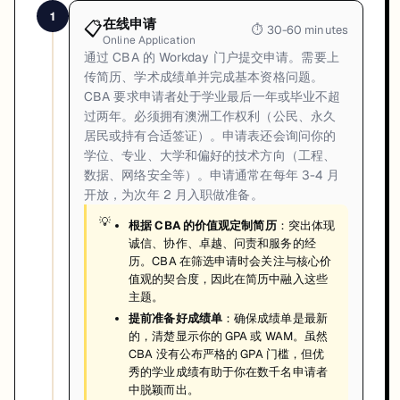
1
在线申请
📋
⏱
30-60 minutes
Online Application
通过 CBA 的 Workday 门户提交申请。需要上
传简历、学术成绩单并完成基本资格问题。
CBA 要求申请者处于学业最后一年或毕业不超
过两年。必须拥有澳洲工作权利（公民、永久
居民或持有合适签证）。申请表还会询问你的
学位、专业、大学和偏好的技术方向（工程、
数据、网络安全等）。申请通常在每年 3-4 月
开放，为次年 2 月入职做准备。
💡
根据 CBA 的价值观定制简历
：突出体现
诚信、协作、卓越、问责和服务的经
历。CBA 在筛选申请时会关注与核心价
值观的契合度，因此在简历中融入这些
主题。
提前准备好成绩单
：确保成绩单是最新
的，清楚显示你的 GPA 或 WAM。虽然
CBA 没有公布严格的 GPA 门槛，但优
秀的学业成绩有助于你在数千名申请者
中脱颖而出。