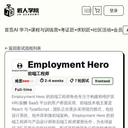
登录
🇺🇸
首页
会员
AI 学习
课程与训练营
考证匠
求职匠
社区活动
Employment Hero 前端工程师 面试流程
← 返回面试流程列表
岗位方向: frontend
Employment Hero
Employment Hero 的前端工程师角色专注于构建和维护其 HR/薪
前端工程师
Employment Hero的前端工程师面试共7轮，以下是每轮面试的详细流
⏱
2-4 weeks
📋
7
轮面试
难度
frontend
Full-time
第1轮 (30 minutes): 与人才招聘团队进行关于你的前端背
Employment Hero 的前端工程师角色专注于构建和维护其
面试亮点: React + TypeScript is the primary frontend stack with moder
HR/薪酬 SaaS 平台的用户界面应用。前端技术栈主要是
React 与 TypeScript，团队正在逐步采用现代模式，包括
标签: Employment Hero, Sydney, React, TypeScript, Frontend, Design
设计系统、组件库和微前端架构。Employment Hero 的前
端工程师与产品设计师和后端工程师紧密合作，为全球超