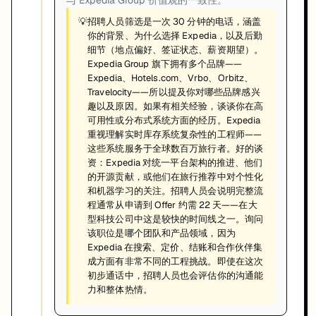
与 Expedia Group 价值观的一致性。
💡
招聘人员筛选是一次 30 分钟的电话，涵盖
你的背景、为什么选择 Expedia，以及后勤
细节（地点偏好、签证状态、薪资期望）。
Expedia Group 旗下拥有多个品牌——
Expedia、Hotels.com、Vrbo、Orbitz、
Travelocity——所以提及你对哪些品牌感兴
趣以及原因。如果有相关经验，谈谈你在高
可用性或分布式系统方面的经历。Expedia
重视理解实时库存系统复杂性的工程师——
这些系统服务于全球数百万旅行者。好的谈
资：Expedia 对统一平台架构的推进、他们
的开源贡献，或他们在旅行推荐中对个性化
和机器学习的关注。招聘人员会说明完整流
程通常从申请到 Offer 约需 22 天——在大
型科技公司中这是较快的时间线之一。询问
该职位是哪个团队和产品领域，因为
Expedia 在搜索、定价、结账和合作伙伴集
成方面有非常不同的工程挑战。即使在这次
初步通话中，招聘人员也会评估你的沟通能
力和整体热情。