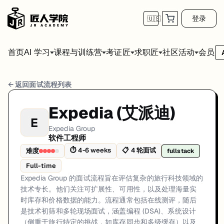
登录
🇺🇸
首页
会员
AI 学习
课程与训练营
考证匠
求职匠
社区活动
Expedia Group 软件工程师 面试流程
← 返回面试流程列表
岗位方向: fullstack
Expedia (艾派迪)
E
Expedia Group 的面试流程旨在评估复杂的旅行科技领域的技术
Expedia Group
软件工程师
Expedia Group的软件工程师面试共4轮，以下是每轮面试的详细流程
⏱
4-6 weeks
📋
4
轮面试
难度
fullstack
第1轮 (30 minutes): 初次通话，讨论背景、对旅行科技的兴趣以及与
Full-time
面试亮点: Travel Tech focus: designing for real-time inventory and pri
Expedia Group 的面试流程旨在评估复杂的旅行科技领域的
技术专长。他们关注可扩展性、可用性，以及处理海量实
标签: Expedia, Travel Tech, Inventory Sync, Pricing Data, Caching, 
时库存和价格数据的能力。流程通常包括在线测评，随后
是技术初筛和多轮现场面试，涵盖编程 (DSA)、系统设计
（侧重于旅行特定的挑战，如库存同步和多级缓存）以及