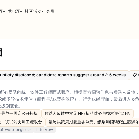
匠
求职匠
社区活动
会员
团
官方招聘信息与候选人反馈，常见流程包括申请筛选、招聘/HR 对齐、一
建议。
ublicly disclosed; candidate reports suggest around 2-6 weeks
📋
关是简历与资料筛选，重点看岗位匹配度、技术相关性以及地点/用工限制。招聘
rigid public template、Candidate-reported flow commonly includes HR/
公开适用于所有团队的统一软件工程师面试顺序。根据官方招聘信息与候选人反
轮或多轮技术评估（编程与/或架构深挖）、行为或经理面，最后进入 off
位级别变化。
不是单一固定公开模板
候选人反馈中常见 HR/招聘对齐与技术评估组合
础、调试能力和工程取舍
最终决策周期受业务单元、级别和招聘紧迫度影响
oftware-engineer
interview