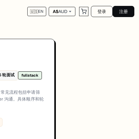
登录
注册
A$
AUD
🇺🇸
EN
轮或多轮技术评估（编程与/或架构深挖）、行为或经理面，最后进入 off
6
轮面试
fullstack
方通常会优先关注候选人在真实生产环境中的交付经历、可量化成果，以及在工
recruiter alignment plus technical evaluation、Technical rounds usu
馈，常见流程包括申请筛
er 沟通。具体顺序和轮