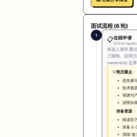
面试流程 (
6
轮)
1
在线申请
📋
Online Applic
候选人通常通过
工限制。招聘
ownership
💡
简历重点
：
优先展
技术栈直
强调与
说明从模
准备资源
：
阅读官方
准备 2
演练“改