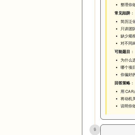
整理你
常见陷阱
：
简历泛化
只讲团
缺少规
对不同
可能题目
：
为什么
哪个项目
你偏好
回答策略
：
用 CA
将动机
说明你
🔒