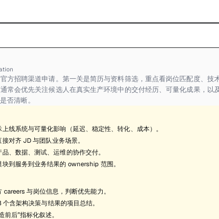
ation
官方招聘渠道申请。第一关是简历与资料筛选，重点看岗位匹配度、技术
方通常会优先关注候选人在真实生产环境中的交付经历、可量化成果，以
 边界是否清晰。
示上线系统与可量化影响（延迟、稳定性、转化、成本）。
接对齐 JD 与团队业务场景。
产品、数据、测试、运维的协作交付。
块到服务到业务结果的 ownership 范围。
 careers 与岗位信息，判断优先能力。
-3 个含架构决策与结果的项目总结。
造前后”指标化叙述。