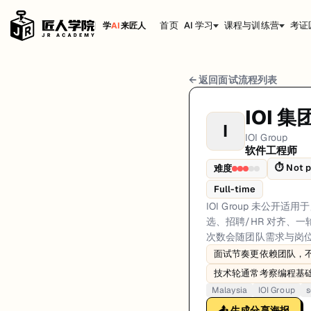
首页
AI 学习
课程与训练营
考证
学
AI
来匠人
IOI Group 软件工程师 面试流程
← 返回面试流程列表
岗位方向: fullstack
IOI 集
I
IOI Group 未公开适用于所有团队的统一软件工程师面试顺序。根据
IOI Group
软件工程师
IOI Group的软件工程师面试共6轮，以下是每轮面试的详细流程和准备
⏱
Not p
难度
第1轮 (Varies): 候选人通常通过官方招聘渠道申请。第一
Full-time
面试亮点: Interview sequencing is team-dependent rather than a single 
IOI Group 未
选、招聘/HR 对齐、一
标签: Malaysia, IOI Group, software-engineer, interview
次数会随团队需求与岗
面试节奏更依赖团队，
技术轮通常考察编程基
Malaysia
IOI Group
s
📤 生成分享海报