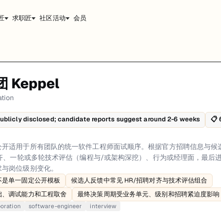
匠
求职匠
社区活动
会员
 Keppel
师面试顺序。根据官方招聘信息与候选人反馈，常见流程包括申请筛选、招聘/H
ation
细流程和准备建议。
ublicly disclosed; candidate reports suggest around 2-6 weeks
📋
关是简历与资料筛选，重点看岗位匹配度、技术相关性以及地点/用工限制。招聘
rigid public template、Candidate-reported flow commonly includes HR/
ration 未公开适用于所有团队的统一软件工程师面试顺序。根据官方招聘信息
齐、一轮或多轮技术评估（编程与/或架构深挖）、行为或经理面，最后进入 
求与岗位级别变化。
不是单一固定公开模板
候选人反馈中常见 HR/招聘对齐与技术评估组合
础、调试能力和工程取舍
最终决策周期受业务单元、级别和招聘紧迫度影响
oration
software-engineer
interview