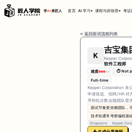
首页
AI 学习
课程与训练营
考证
学
AI
来匠人
Keppel Corporation 软件工程师 面试流程
← 返回面试流程列表
岗位方向: fullstack
吉宝集团
K
Keppel Corporation 未公开适用于所有团队的统一软件工程
Keppel Corpor
软件工程师
Keppel Corporation的软件工程师面试共6轮，以下是每轮面试的详
⏱
Not p
难度
第1轮 (Varies): 候选人通常通过官方招聘渠道申请。第一
Full-time
面试亮点: Interview sequencing is team-dependent rather than a single 
Keppel Corpo
申请筛选、招聘/HR 对
标签: Singapore, Keppel Corporation, software-engineer, interview
序和轮次数会随团队需
面试节奏更依赖团队，
技术轮通常考察编程基
Singapore
Keppel Corp
📤 生成分享海报