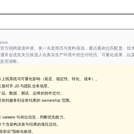
ation
官方招聘渠道申请。第一关是简历与资料筛选，重点看岗位匹配度、技术
方通常会优先关注候选人在真实生产环境中的交付经历、可量化成果，以
 边界是否清晰。
示上线系统与可量化影响（延迟、稳定性、转化、成本）。
接对齐 JD 与团队业务场景。
产品、数据、测试、运维的协作交付。
块到服务到业务结果的 ownership 范围。
 careers 与岗位信息，判断优先能力。
-3 个含架构决策与结果的项目总结。
造前后”指标化叙述。