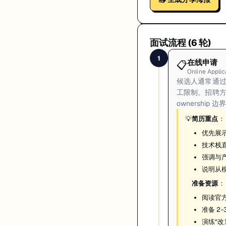
面试流程 (
6
轮)
1
在线申请
📋
Online Applic
候选人通常通过
工限制。招聘
ownership
💡
简历重点
：
优先展
技术栈直
强调与
说明从模
准备资源
：
阅读官方
准备 2
演练“改