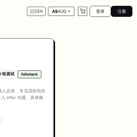
登录
注册
A$
AUD
🇺🇸
EN
R 对齐、一轮或多轮技术评估（编程与/或架构深挖）、行为或经理面，最后进
6
轮面试
fullstack
方通常会优先关注候选人在真实生产环境中的交付经历、可量化成果，以及在工
recruiter alignment plus technical evaluation、Technical rounds usu
与候选人反馈，常见流程包括
offer 沟通。具体顺