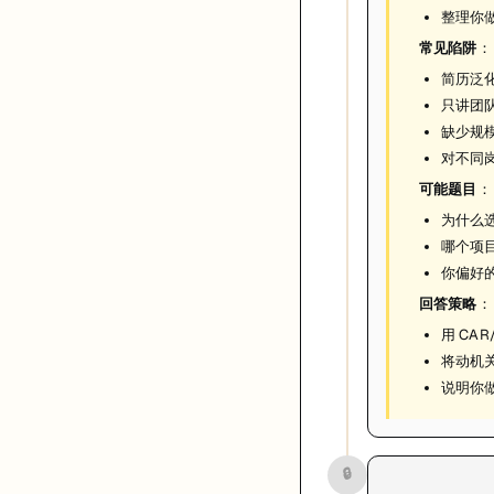
整理你
常见陷阱
：
简历泛化
只讲团
缺少规
对不同
可能题目
：
为什么
哪个项目
你偏好
回答策略
：
用 CA
将动机
说明你
🔒