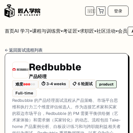
登录
🇺🇸
首页
会员
AI 学习
课程与训练营
考证匠
求职匠
社区活动
Redbubble 产品经理 面试流程
← 返回面试流程列表
岗位方向: product
Redbubble
Redbubble 的产品经理面试流程从产品策略、市场平台思维和执行力
产品经理
Redbubble的产品经理面试共6轮，以下是每轮面试的详细流程和准备建
⏱
3-4 weeks
📋
6
轮面试
难度
product
Full-time
第1轮 (1-2 weeks for response): 通过 Redb
Redbubble 的产品经理面试流程从产品策略、市场平台思
面试亮点: Take-home product case study focused on real marketplace ch
维和执行力三个维度评估候选人。作为连接艺术家和买家
的双边市场平台，Redbubble 的 PM 需要平衡供给侧（艺
标签: Redbubble, Melbourne, Product Manager, Marketplace, E-comme
术家体验）和需求侧（买家转化）的动态。流程包括 Take-
home 产品案例分析、白板设计练习和与跨职能利益相关者