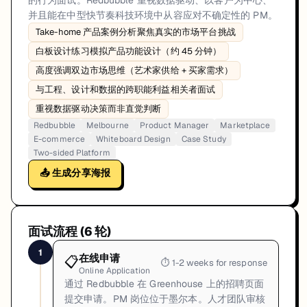
的行为面试。Redbubble 重视数据驱动、以客户为中心、
并且能在中型快节奏科技环境中从容应对不确定性的 PM。
Take-home 产品案例分析聚焦真实的市场平台挑战
白板设计练习模拟产品功能设计（约 45 分钟）
高度强调双边市场思维（艺术家供给 + 买家需求）
与工程、设计和数据的跨职能利益相关者面试
重视数据驱动决策而非直觉判断
Redbubble
Melbourne
Product Manager
Marketplace
E-commerce
Whiteboard Design
Case Study
Two-sided Platform
📤 生成分享海报
面试流程 (
6
轮)
1
在线申请
📋
⏱
1-2 weeks for response
Online Application
通过 Redbubble 在 Greenhouse 上的招聘页面
提交申请。PM 岗位位于墨尔本。人才团队审核