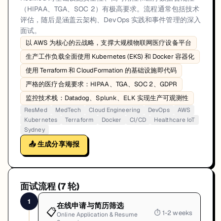
（HIPAA、TGA、SOC 2）有极高要求。流程通常包括技术
评估，随后是涵盖云架构、DevOps 实践和事件管理的深入
面试。
以 AWS 为核心的云战略，支撑大规模物联网医疗设备平台
生产工作负载全面使用 Kubernetes (EKS) 和 Docker 容器化
使用 Terraform 和 CloudFormation 的基础设施即代码
严格的医疗合规要求：HIPAA、TGA、SOC 2、GDPR
监控技术栈：Datadog、Splunk、ELK 实现生产可观测性
ResMed
MedTech
Cloud Engineering
DevOps
AWS
Kubernetes
Terraform
Docker
CI/CD
Healthcare IoT
Sydney
📤 生成分享海报
面试流程 (
7
轮)
1
在线申请与简历筛选
📋
⏱
1-2 weeks
Online Application & Resume