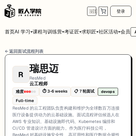
登录
🇺🇸
首页
会员
AI 学习
课程与训练营
考证匠
求职匠
社区活动
ResMed 云工程师 面试流程
← 返回面试流程列表
岗位方向: devops
瑞思迈
R
ResMed 的云工程团队负责构建和维护为全球数百万连接医疗设备提供动力
ResMed
云工程师
ResMed的云工程师面试共7轮，以下是每轮面试的详细流程和准备建议
⏱
3-6 weeks
📋
7
轮面试
难度
devops
第1轮 (1-2 weeks): 通过 ResMed 招聘门户或 Lin
Full-time
面试亮点: AWS-first cloud strategy powering IoT medical device platfo
ResMed 的云工程团队负责构建和维护为全球数百万连接
医疗设备提供动力的云基础设施。面试流程评估候选人在
标签: ResMed, MedTech, Cloud Engineering, DevOps, AWS, Kubernetes,
AWS 专业知识、基础设施即代码、Kubernetes 编排和
CI/CD 管道设计方面的能力。作为医疗科技公司，
ResMed 对基础设施安全性、高可用性和医疗数据合规性