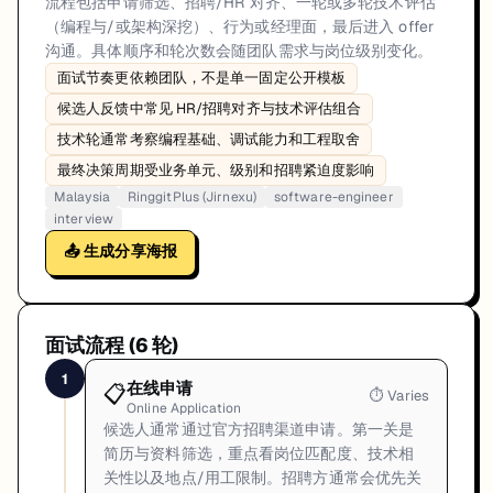
流程包括申请筛选、招聘/HR 对齐、一轮或多轮技术评估
（编程与/或架构深挖）、行为或经理面，最后进入 offer
沟通。具体顺序和轮次数会随团队需求与岗位级别变化。
面试节奏更依赖团队，不是单一固定公开模板
候选人反馈中常见 HR/招聘对齐与技术评估组合
技术轮通常考察编程基础、调试能力和工程取舍
最终决策周期受业务单元、级别和招聘紧迫度影响
Malaysia
RinggitPlus (Jirnexu)
software-engineer
interview
📤 生成分享海报
面试流程 (
6
轮)
1
在线申请
📋
⏱
Varies
Online Application
候选人通常通过官方招聘渠道申请。第一关是
简历与资料筛选，重点看岗位匹配度、技术相
关性以及地点/用工限制。招聘方通常会优先关