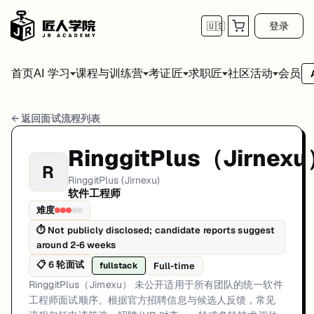
登录
🇺🇸
首页
会员
AI 学习
课程与训练营
考证匠
求职匠
社区活动
RinggitPlus (Jirnexu) 软件工程师 面试流程
← 返回面试流程列表
岗位方向: fullstack
RinggitPlus（Jirnex
R
RinggitPlus（Jirnexu） 未公开适用于所有团队的统一软件
RinggitPlus (Jirnexu)
软件工程师
RinggitPlus (Jirnexu)的软件工程师面试共6轮，以下是每轮面试的
难度
第1轮 (Varies): 候选人通常通过官方招聘渠道申请。第一
⏱
Not publicly disclosed; candidate reports suggest
around 2-6 weeks
面试亮点: Interview sequencing is team-dependent rather than a single 
📋
6
轮面试
Full-time
fullstack
标签: Malaysia, RinggitPlus (Jirnexu), software-engineer, interview
RinggitPlus（Jirnexu） 未公开适用于所有团队的统一软件
工程师面试顺序。根据官方招聘信息与候选人反馈，常见