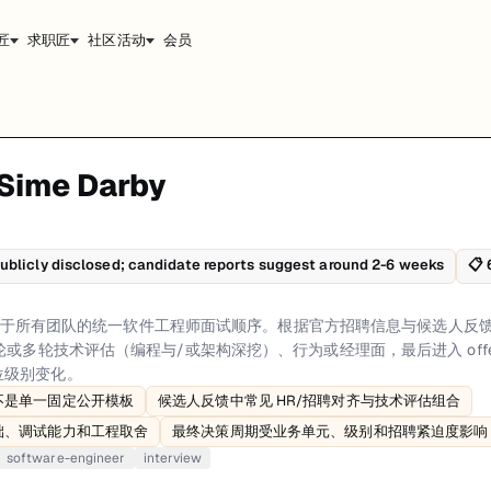
匠
求职匠
社区活动
会员
ime Darby
根据官方招聘信息与候选人反馈，常见流程包括申请筛选、招聘/HR 对齐、
备建议。
ublicly disclosed; candidate reports suggest around 2-6 weeks
📋
关是简历与资料筛选，重点看岗位匹配度、技术相关性以及地点/用工限制。招聘
rigid public template、Candidate-reported flow commonly includes HR/
未公开适用于所有团队的统一软件工程师面试顺序。根据官方招聘信息与候选人
轮或多轮技术评估（编程与/或架构深挖）、行为或经理面，最后进入 off
位级别变化。
不是单一固定公开模板
候选人反馈中常见 HR/招聘对齐与技术评估组合
础、调试能力和工程取舍
最终决策周期受业务单元、级别和招聘紧迫度影响
software-engineer
interview