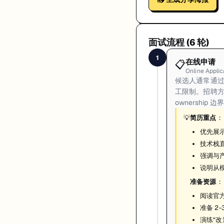
面试流程 (
6
轮)
1
在线申请
📋
Online Applic
候选人通常通过
工限制。招聘
ownership
💡
简历重点
：
优先展
技术栈直
强调与
说明从模
准备资源
：
阅读官方
准备 2
演练“改