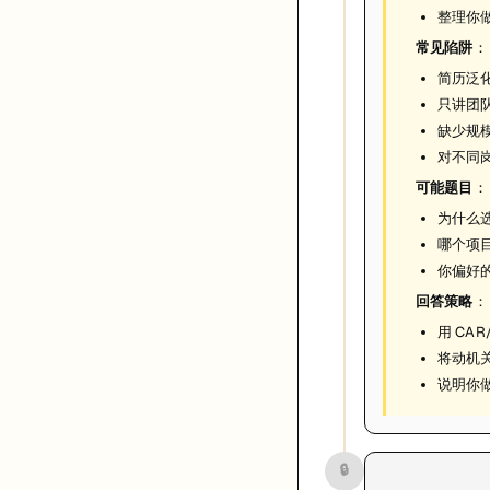
整理你
常见陷阱
：
简历泛化
只讲团
缺少规
对不同
可能题目
：
为什么
哪个项目
你偏好
回答策略
：
用 CA
将动机
说明你
🔒