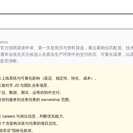
ation
官方招聘渠道申请。第一关是简历与资料筛选，重点看岗位匹配度、技术
方通常会优先关注候选人在真实生产环境中的交付经历、可量化成果，以
 边界是否清晰。
示上线系统与可量化影响（延迟、稳定性、转化、成本）。
接对齐 JD 与团队业务场景。
产品、数据、测试、运维的协作交付。
块到服务到业务结果的 ownership 范围。
 careers 与岗位信息，判断优先能力。
-3 个含架构决策与结果的项目总结。
造前后”指标化叙述。