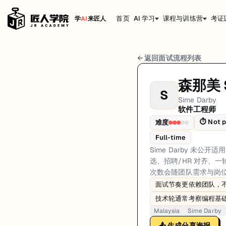
首页
AI 学习
课程与训练营
考证
学
AI
来匠人
Sime Darby 软件工程师 面试流程
← 返回面试流程列表
岗位方向: fullstack
森那美 S
S
Sime Darby 未公开适用于所有团队的统一软件工程师面试顺序。
Sime Darby
软件工程师
Sime Darby的软件工程师面试共6轮，以下是每轮面试的详细流程和准
⏱
Not p
难度
第1轮 (Varies): 候选人通常通过官方招聘渠道申请。第一
Full-time
面试亮点: Interview sequencing is team-dependent rather than a single 
Sime Darby 
选、招聘/HR 对齐、一
标签: Malaysia, Sime Darby, software-engineer, interview
次数会随团队需求与岗
面试节奏更依赖团队，
技术轮通常考察编程基
Malaysia
Sime Darby
📤 生成分享海报