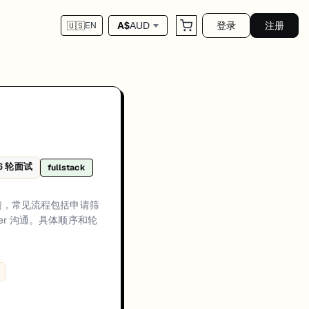
登录
注册
A$
AUD
🇺🇸
EN
一轮或多轮技术评估（编程与/或架构深挖）、行为或经理面，最后进入 of
6
轮面试
fullstack
方通常会优先关注候选人在真实生产环境中的交付经历、可量化成果，以及在工
recruiter alignment plus technical evaluation、Technical rounds usu
反馈，常见流程包括申请筛
er 沟通。具体顺序和轮