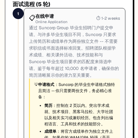
面试流程 (
5
轮)
1
在线申请
📋
⏱
1-2 weeks
Online Application
通过 Suncorp Group 毕业生招聘门户提交申
请。与许多毕业生项目不同，Suncorp 只要求
上传简历和成绩单作为两份独立文件 -- 不需要
求职信或书面选择标准回复。招聘团队根据学
术成绩、相关课外活动、技术技能和与
Suncorp 毕业生项目要求的匹配度来筛选申
请。鉴于每年超过 10,000 名申请者，确保你的
简历清晰展示你的潜力至关重要。
💡
申请格式
：Suncorp 的毕业生申请格式独特
且简洁 -- 你只需要两份文件，务必精心准
备：
简历
：控制在 2 页以内。突出学术成
就、技术项目、黑客马拉松、大学社团
以及相关实习或兼职经历。包含列出编
程语言、工具和技术的技能部分。
成绩单
：将官方成绩单作为独立文件上
传。如果你的 WAM/GPA 较强（高于