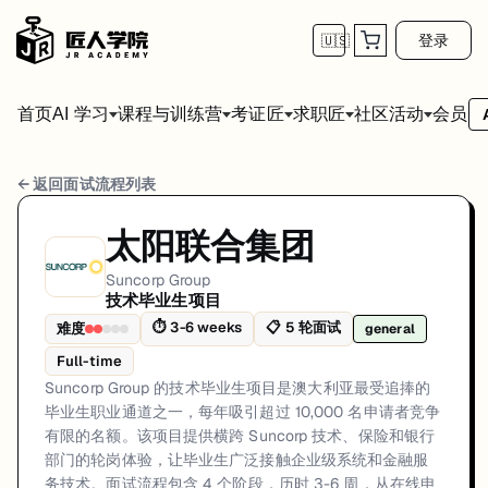
登录
🇺🇸
首页
会员
AI 学习
课程与训练营
考证匠
求职匠
社区活动
Suncorp Group 技术毕业生项目 面试流程
← 返回面试流程列表
岗位方向: general
太阳联合集团
Suncorp Group 的技术毕业生项目是澳大利亚最受追捧的毕业生职
Suncorp Group
技术毕业生项目
Suncorp Group的技术毕业生项目面试共5轮，以下是每轮面试的详细
⏱
3-6 weeks
📋
5
轮面试
难度
general
第1轮 (1-2 weeks): 通过 Suncorp Group 
Full-time
面试亮点: 10,000+ applicants compete annually for Suncorp's prestigio
Suncorp Group 的技术毕业生项目是澳大利亚最受追捧的
毕业生职业通道之一，每年吸引超过 10,000 名申请者竞争
标签: Suncorp, Graduate Program, Insurance, Banking, Brisbane, Game
有限的名额。该项目提供横跨 Suncorp 技术、保险和银行
部门的轮岗体验，让毕业生广泛接触企业级系统和金融服
务技术。面试流程包含 4 个阶段，历时 3-6 周，从在线申