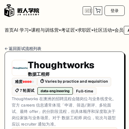
登录
🇺🇸
首页
会员
AI 学习
课程与训练营
考证匠
求职匠
社区活动
Thoughtworks 数据工程师 面试流程
← 返回面试流程列表
岗位方向: data-engineering
Thoughtworks
Thoughtworks 在澳洲的招聘流程会随岗位与业务线变化。官方 car
数据工程师
Thoughtworks的数据工程师面试共7轮，以下是每轮面试的详细流程和
⏱
Varies by practice and requisition
难度
📋
7
轮面试
第1轮 (Varies): 通过 Thoughtworks 官方 c
Full-time
data-engineering
Thoughtworks 在澳洲的招聘流程会随岗位与业务线变化。
面试亮点: Thoughtworks uses official careers/jobs channels with requis
官方 careers 信息通常体现「申请、筛选/测评、多轮面
标签: Thoughtworks, Australia, Data Engineer, Consulting, Official Car
试、最终 offer」的分阶段流程，但具体顺序和深度取决于
岗位家族与业务场景。对于 数据工程师 岗位，轮次与题型
应以 recruiter 通知为准。