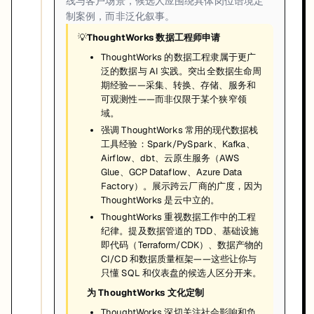
线与客户场景，候选人应围绕具体岗位语境定
制案例，而非泛化叙事。
💡
ThoughtWorks 数据工程师申请
ThoughtWorks 的数据工程隶属于更广
泛的数据与 AI 实践。突出全数据生命周
期经验——采集、转换、存储、服务和
可观测性——而非仅限于某个狭窄领
域。
强调 ThoughtWorks 常用的现代数据栈
工具经验：Spark/PySpark、Kafka、
Airflow、dbt、云原生服务（AWS
Glue、GCP Dataflow、Azure Data
Factory）。展示跨云厂商的广度，因为
ThoughtWorks 是云中立的。
ThoughtWorks 重视数据工作中的工程
纪律。提及数据管道的 TDD、基础设施
即代码（Terraform/CDK）、数据产物的
CI/CD 和数据质量框架——这些让你与
只懂 SQL 和仪表盘的候选人区分开来。
为 ThoughtWorks 文化定制
ThoughtWorks 深切关注社会影响和负