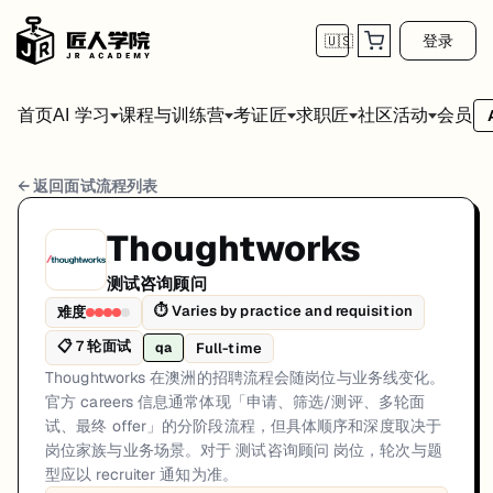
登录
🇺🇸
首页
会员
AI 学习
课程与训练营
考证匠
求职匠
社区活动
Thoughtworks 测试咨询顾问 面试流程
← 返回面试流程列表
岗位方向: qa
Thoughtworks
Thoughtworks 在澳洲的招聘流程会随岗位与业务线变化。官方 car
测试咨询顾问
Thoughtworks的测试咨询顾问面试共7轮，以下是每轮面试的详细流程
⏱
Varies by practice and requisition
难度
📋
7
轮面试
第1轮 (Varies): 通过 Thoughtworks 官方 c
Full-time
qa
Thoughtworks 在澳洲的招聘流程会随岗位与业务线变化。
面试亮点: Thoughtworks uses official careers/jobs channels with requis
官方 careers 信息通常体现「申请、筛选/测评、多轮面
标签: Thoughtworks, Australia, QA Consultant, Consulting, Official Ca
试、最终 offer」的分阶段流程，但具体顺序和深度取决于
岗位家族与业务场景。对于 测试咨询顾问 岗位，轮次与题
型应以 recruiter 通知为准。