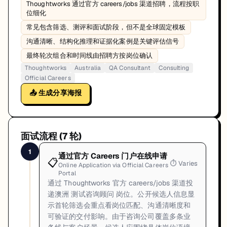
Thoughtworks 通过官方 careers/jobs 渠道招聘，流程按职
位细化
常见包含筛选、测评和面试阶段，但不是全球固定模板
沟通清晰、结构化推理和证据化案例是关键评估信号
最终轮次组合和时间线由招聘方按岗位确认
Thoughtworks
Australia
QA Consultant
Consulting
Official Careers
📤 生成分享海报
面试流程 (
7
轮)
1
通过官方 Careers 门户在线申请
📋
⏱
Varies
Online Application via Official Careers
Portal
通过 Thoughtworks 官方 careers/jobs 渠道投
递澳洲 测试咨询顾问 岗位。公开候选人信息显
示首轮筛选会重点看岗位匹配、沟通清晰度和
可验证的交付影响。由于咨询公司覆盖多条业