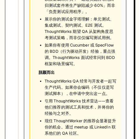
归测试套件将生产缺陷减少 60%」而非
「负责测试应用程序」。
展示你的测试金字塔理解：单元测试、
集成测试、契约测试、E2E 测试。
ThoughtWorks 期望 QA 从架构角度思
考测试策略，而非仅仅编写测试用例。
如果你有使用 Cucumber 或 SpecFlow
的 BDD（行为驱动开发）经验，重点强
调。ThoughtWorks 面试经常问到 BDD
框架和场景编写。
脱颖而出
ThoughtWorks QA 经常与开发者一起写
生产代码。如果你会编码（不仅仅是写
测试脚本），在申请中突出这一点。
引用 ThoughtWorks 技术雷达——查看
他们推荐的测试工具和技术，并将你的
经验与之对齐。
现任 ThoughtWorker 的推荐会显著提升
你的机会。通过 meetup 或 LinkedIn 联
系他们的 QA 社区。