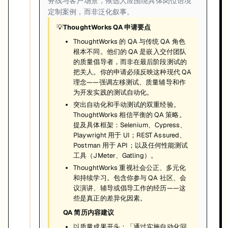
务线与客户场景，候选人应围绕具体岗位语境
定制案例，而非泛化叙事。
💡
ThoughtWorks QA 申请要点
ThoughtWorks 的 QA 与传统 QA 角色
根本不同。他们的 QA 是嵌入交付团队
的质量倡导者，而非在最后阶段测试的
把关人。你的申请必须反映这种现代 QA
理念——强调左移测试、质量辅导和作
为开发实践的测试自动化。
突出自动化和手动测试的双重经验。
ThoughtWorks 相信平衡的 QA 策略。
提及具体框架：Selenium、Cypress、
Playwright 用于 UI；REST Assured、
Postman 用于 API；以及任何性能测试
工具（JMeter、Gatling）。
ThoughtWorks 重视社会公正、多元化
和持续学习。包含你参与 QA 社区、会
议演讲、辅导或倡导工作的经历——这
些是真正的差异化因素。
QA 简历内容建议
以质量成果开头：「通过实施自动化回