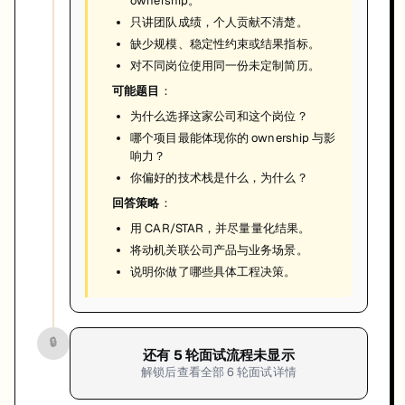
ownership。
只讲团队成绩，个人贡献不清楚。
缺少规模、稳定性约束或结果指标。
对不同岗位使用同一份未定制简历。
可能题目
：
为什么选择这家公司和这个岗位？
哪个项目最能体现你的 ownership 与影
响力？
你偏好的技术栈是什么，为什么？
回答策略
：
用 CAR/STAR，并尽量量化结果。
将动机关联公司产品与业务场景。
说明你做了哪些具体工程决策。
🔒
还有
5
轮面试流程未显示
解锁后查看全部
6
轮面试详情