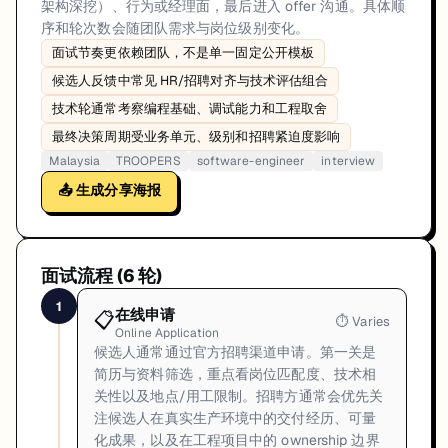
架构深挖）、行为或经理面，最后进入 offer 沟通。具体顺
序和轮次数会随团队需求与岗位级别变化。
面试节奏更依赖团队，不是单一固定公开模板
候选人反馈中常见 HR/招聘对齐与技术评估组合
技术轮通常考察编程基础、调试能力和工程取舍
最终决策周期受业务单元、级别和招聘紧迫度影响
Malaysia
TROOPERS
software-engineer
interview
📤 生成分享海报
面试流程 (
6
轮)
1
在线申请
📋
⏱
Varies
Online Application
候选人通常通过官方招聘渠道申请。第一关是
简历与资料筛选，重点看岗位匹配度、技术相
关性以及地点/用工限制。招聘方通常会优先关
注候选人在真实生产环境中的交付经历、可量
化成果，以及在工程项目中的 ownership 边界