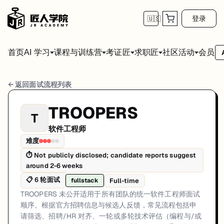
登录
🇺🇸
首页
会员
AI 学习
课程与训练营
考证匠
求职匠
社区活动
TROOPERS 软件工程师 面试流程
← 返回面试流程列表
岗位方向: fullstack
TROOPERS
T
TROOPERS 未公开适用于所有团队的统一软件工程师面试顺序。根据
软件工程师
TROOPERS的软件工程师面试共6轮，以下是每轮面试的详细流程和准
难度
⏱
Not publicly disclosed; candidate reports suggest
第1轮 (Varies): 候选人通常通过官方招聘渠道申请。第一
around 2-6 weeks
面试亮点: Interview sequencing is team-dependent rather than a single 
📋
6
轮面试
Full-time
fullstack
标签: Malaysia, TROOPERS, software-engineer, interview
TROOPERS 未公开适用于所有团队的统一软件工程师面试
顺序。根据官方招聘信息与候选人反馈，常见流程包括申
请筛选、招聘/HR 对齐、一轮或多轮技术评估（编程与/或