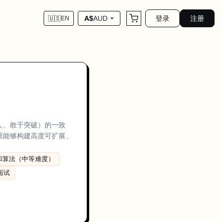
登录
注册
A$
AUD
🇺🇸
EN
涉及技术初筛以及涵盖编程、系统设计和行为契合度的现场面试。Twilio 
能他人、敢于突破）的一致
看重能够构建高度可扩展、
g: emphasis on data structures and algorithms (Medium difficulty)、
和算法（中等难度）
 面试