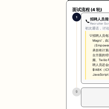
面试流程 (
4
轮)
1
招聘人员筛
📞
Recruiter Sc
初次通话，讨论背景
💡
招聘人员电话
Magic'
（Empow
承担有计算
台方面的经
频、Twil
聘人员还会
$148K（I
JavaScr
🔒