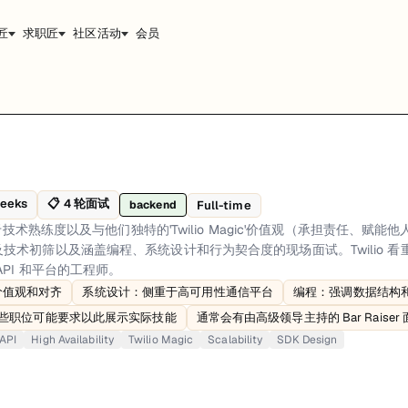
匠
求职匠
社区活动
会员
Magic'价值观（承担责任、赋能他人、敢于突破）的一致性。流程非常全面，
。
weeks
📋
4
轮面试
Full-time
backend
重于技术熟练度以及与他们独特的'Twilio Magic'价值观（承担责任、赋
gic'文化。
技术初筛以及涵盖编程、系统设计和行为契合度的现场面试。Twilio 
esign: focused on high-availability communication platforms、Codin
PI 和平台的工程师。
c'价值观和对齐
系统设计：侧重于高可用性通信平台
编程：强调数据结构
bility, SDK Design
某些职位可能要求以此展示实际技能
通常会有由高级领导主持的 Bar Raiser
API
High Availability
Twilio Magic
Scalability
SDK Design