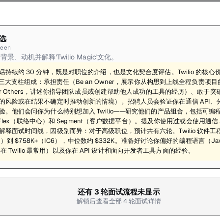
选
reen
、动机并解释'Twilio Magic'文化。
持续约 30 分钟，既是对职位的介绍，也是文化契合度评估。Twilio 的核心价值观
，由三大支柱组成：承担责任（Be an Owner，展示你从构思到上线全程负责
er Others，讲述你指导团队成员或创建帮助他人成功的工具的经历）、敢于突破（
的风险或在结果不确定时推动创新的情境）。招聘人员会验证你在通信 API、
验。他们会问你为什么特别想加入 Twilio——研究他们的产品组合，包括可编
io Flex（联络中心）和 Segment（客户数据平台）。提及你使用过或会使用通信
解释面试时间线，因级别而异：对于高级职位，预计共有六轮。Twilio 软件工
C1）到 $758K+（IC6），中位数约 $332K。准备好讨论你偏好的编程语言（Java
ipt 在 Twilio 最常用）以及你在 API 设计和面向开发者工具方面的经验。
还有
3
轮面试流程未显示
解锁后查看全部
4
轮面试详情