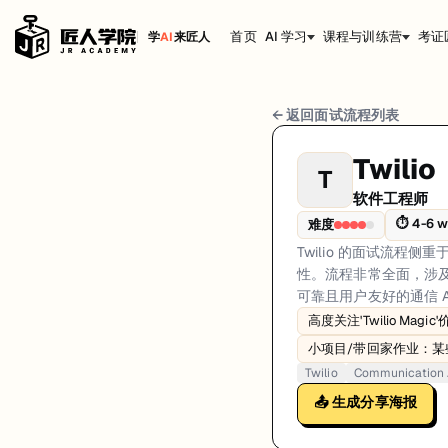
首页
AI 学习
课程与训练营
考证
学
AI
来匠人
Twilio 软件工程师 面试流程
← 返回面试流程列表
岗位方向: backend
Twilio
T
Twilio 的面试流程侧重于技术熟练度以及与他们独特的'Twilio 
软件工程师
Twilio的软件工程师面试共4轮，以下是每轮面试的详细流程和准备建议
⏱
4-6 
难度
Twilio 的面试流程侧
第1轮 (30 minutes): 初次通话，讨论背景、动机并解释'Twilio Ma
性。流程非常全面，涉及
面试亮点: Strong focus on 'Twilio Magic' values and alignment、System D
可靠且用户友好的通信 A
高度关注'Twilio Magi
标签: Twilio, Communication API, High Availability, Twilio Magic, Scala
小项目/带回家作业：
Twilio
Communication 
📤 生成分享海报