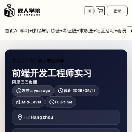
登录
🇺🇸
首页
会员
AI 学习
课程与训练营
考证匠
求职匠
社区活动
首页
工作机会
/
/
职位详情
前端开发工程师实习
阿里巴巴集团
发布
a year ago
截止
2025/05/11
Mid-Level
Full-time
Hangzhou
地点