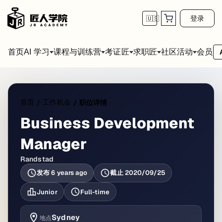
登录
🇺🇸
首页
会员
AI 学习
课程与训练营
考证匠
求职匠
社区活动
首页
工作机会
/
/
职位详情
Business Development
Manager
Randstad
发布
6 years ago
截止
2020/09/25
Junior
Full-time
Sydney
地点