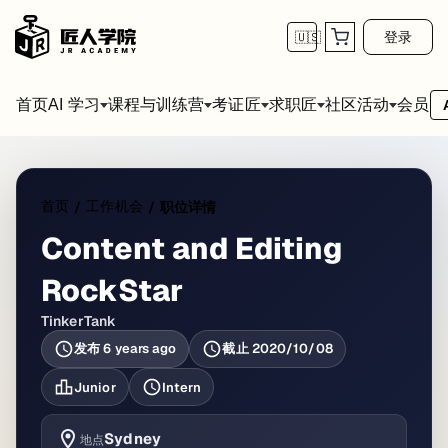
登录
🇺🇸
首页
会员
AI 学习
课程与训练营
考证匠
求职匠
社区活动
首页
工作机会
/
/
职位详情
Content and Editing
RockStar
TinkerTank
发布
6 years ago
截止
2020/10/08
Junior
Intern
Sydney
地点