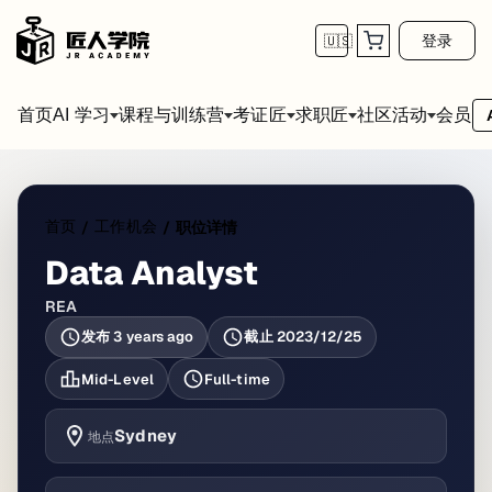
登录
🇺🇸
首页
会员
AI 学习
课程与训练营
考证匠
求职匠
社区活动
首页
工作机会
/
/
职位详情
Data Analyst
REA
发布
3 years ago
截止
2023/12/25
Mid-Level
Full-time
Sydney
地点