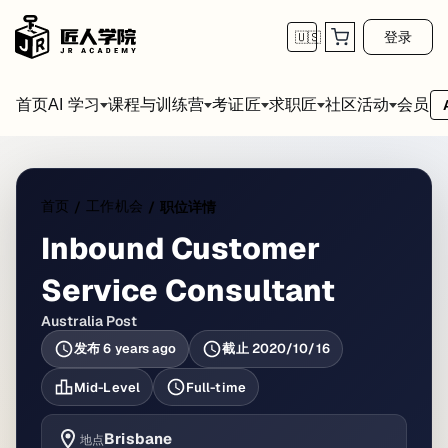
登录
🇺🇸
首页
会员
AI 学习
课程与训练营
考证匠
求职匠
社区活动
首页
工作机会
/
/
职位详情
Inbound Customer
Service Consultant
Australia Post
发布
6 years ago
截止
2020/10/16
Mid-Level
Full-time
Brisbane
地点