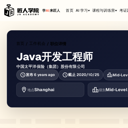
首页
AI 学习
课程与训练营
考证
学
AI
来匠人
首页
工作机会
/
/
职位详情
Java开发工程师
中国太平洋保险（集团）股份有限公司
发布
6 years ago
截止
2020/10/25
Mid-Lev
Shanghai
Mid-Level
地点
级别