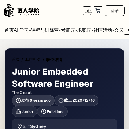
登录
🇺🇸
首页
会员
AI 学习
课程与训练营
考证匠
求职匠
社区活动
首页
工作机会
/
/
职位详情
Junior Embedded
Software Engineer
The Onset
发布
6 years ago
截止
2020/12/16
Junior
Full-time
Sydney
地点