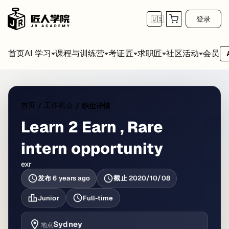
登录
🇺🇸
首页
会员
AI 学习
课程与训练营
考证匠
求职匠
社区活动
首页
工作机会
/
/
职位详情
Learn 2 Earn , Rare
intern opportunity
exr
发布
6 years ago
截止
2020/10/08
Junior
Full-time
Sydney
地点