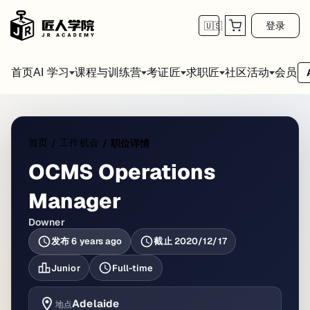
登录
🇺🇸
首页
会员
AI 学习
课程与训练营
考证匠
求职匠
社区活动
首页
工作机会
/
/
职位详情
OCMS Operations
Manager
Downer
发布
6 years ago
截止
2020/12/17
Junior
Full-time
Adelaide
地点