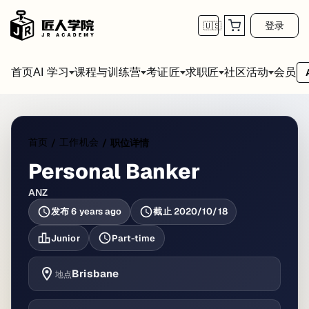
登录
🇺🇸
首页
会员
AI 学习
课程与训练营
考证匠
求职匠
社区活动
首页
工作机会
/
/
职位详情
Personal Banker
ANZ
发布
6 years ago
截止
2020/10/18
Junior
Part-time
Brisbane
地点