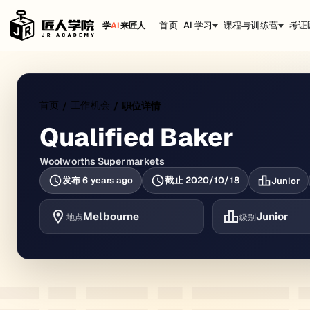
首页
AI 学习
课程与训练营
考证
学
AI
来匠人
首页
工作机会
/
/
职位详情
Qualified Baker
Woolworths Supermarkets
发布
6 years ago
截止
2020/10/18
Junior
Melbourne
Junior
地点
级别