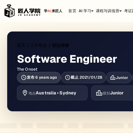
首页
AI 学习
课程与训练营
考证
学
AI
来匠人
首页
工作机会
/
/
职位详情
Software Engineer
The Onset
发布
6 years ago
截止
2021/01/28
Junior
Australia • Sydney
Junior
地点
级别