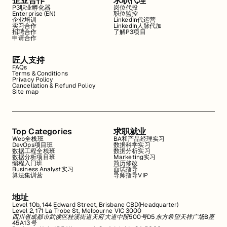
企业合作
求职代理
P3职业孵化器
岗位代投
Enterprise (EN)
职位监控
企业培训
LinkedIn代运营
实习合作
LinkedIn人脉代加
招聘合作
了解P3项目
申请合作
匠人支持
FAQs
Terms & Conditions
Privacy Policy
Cancellation & Refund Policy
Site map
Top Categories
求职就业
Web全栈班
BA和产品经理实习
DevOps项目班
数据科学实习
数据工程全栈班
数据分析实习
数据分析项目班
Marketing实习
编程入门班
简历修改
Business Analyst实习
面试指导
算法集训营
导师指导VIP
地址
Level 10b, 144 Edward Street, Brisbane CBD(Headquarter)
Level 2, 171 La Trobe St, Melbourne VIC 3000
四川省成都市武侯区桂溪街道天府大道中段500号D5东方希望天祥广场B座
45A13号