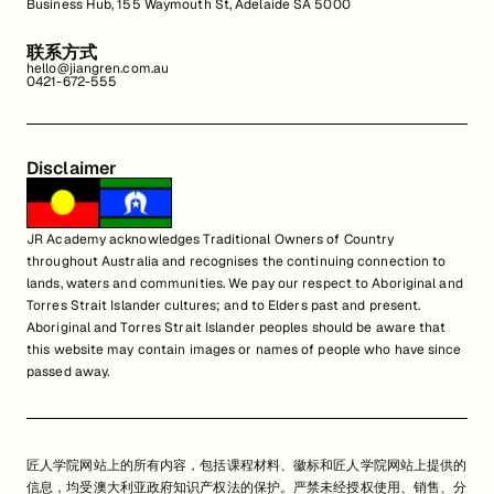
Business Hub, 155 Waymouth St, Adelaide SA 5000
联系方式
hello@jiangren.com.au
0421-672-555
Disclaimer
JR Academy acknowledges Traditional Owners of Country
throughout Australia and recognises the continuing connection to
lands, waters and communities. We pay our respect to Aboriginal and
Torres Strait Islander cultures; and to Elders past and present.
Aboriginal and Torres Strait Islander peoples should be aware that
this website may contain images or names of people who have since
passed away.
匠人学院网站上的所有内容，包括课程材料、徽标和匠人学院网站上提供的
信息，均受澳大利亚政府知识产权法的保护。严禁未经授权使用、销售、分