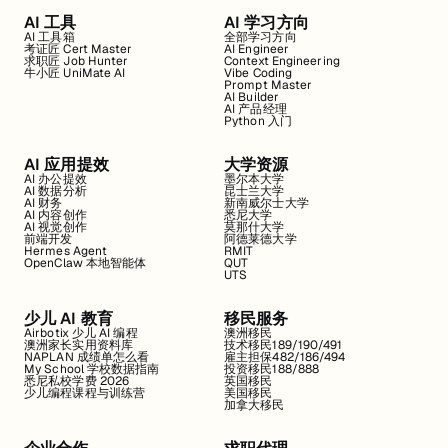
AI 工具
AI 学习方向
AI 工具箱
全部学习方向
考证匠 Cert Master
AI Engineer
求职匠 Job Hunter
Context Engineering
牛小匠 UniMate AI
Vibe Coding
Prompt Master
AI Builder
AI 产品经理
Python 入门
AI 应用提效
大学资源
AI 办公提效
墨尔本大学
AI 数据分析
昆士兰大学
AI 财务
新南威尔士大学
AI 内容创作
悉尼大学
AI 视觉创作
莫那什大学
前端开发
阿德莱德大学
Hermes Agent
RMIT
OpenClaw 本地智能体
QUT
UTS
少儿 AI 教育
移民服务
Airbotix 少儿 AI 编程
澳洲移民
澳洲家长实用资料库
技术移民189/190/491
NAPLAN 成绩单怎么看
雇主担保482/186/494
My School 学校数据指南
投资移民188/888
悉尼私校学费 2026
英国移民
少儿编程课程与训练营
美国移民
加拿大移民