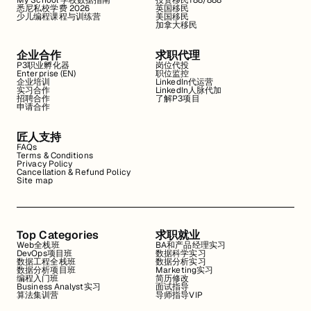
My School 学校数据指南
投资移民188/888
悉尼私校学费 2026
英国移民
少儿编程课程与训练营
美国移民
加拿大移民
企业合作
求职代理
P3职业孵化器
岗位代投
Enterprise (EN)
职位监控
企业培训
LinkedIn代运营
实习合作
LinkedIn人脉代加
招聘合作
了解P3项目
申请合作
匠人支持
FAQs
Terms & Conditions
Privacy Policy
Cancellation & Refund Policy
Site map
Top Categories
求职就业
Web全栈班
BA和产品经理实习
DevOps项目班
数据科学实习
数据工程全栈班
数据分析实习
数据分析项目班
Marketing实习
编程入门班
简历修改
Business Analyst实习
面试指导
算法集训营
导师指导VIP