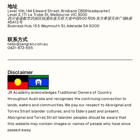
地址
Level 10b, 144 Edward Street, Brisbane CBD(Headquarter)
Level 2, 171 La Trobe St, Melbourne VIC 3000
四川省成都市武侯区桂溪街道天府大道中段500号D5东方希望天祥广场B座
45A13号
Business Hub, 155 Waymouth St, Adelaide SA 5000
联系方式
hello@jiangren.com.au
0421-672-555
Disclaimer
JR Academy acknowledges Traditional Owners of Country
throughout Australia and recognises the continuing connection to
lands, waters and communities. We pay our respect to Aboriginal and
Torres Strait Islander cultures; and to Elders past and present.
Aboriginal and Torres Strait Islander peoples should be aware that
this website may contain images or names of people who have since
passed away.