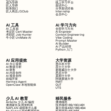
成为导师
线上学习平台
匠人导师
面试中心
联系我们
分享面试经验
匠人商店J3.Club
Internship
会员中心
AI 工具
AI 学习方向
AI 工具箱
全部学习方向
考证匠 Cert Master
AI Engineer
求职匠 Job Hunter
Context Engineering
牛小匠 UniMate AI
Vibe Coding
Prompt Master
AI Builder
AI 产品经理
Python 入门
AI 应用提效
大学资源
AI 办公提效
墨尔本大学
AI 数据分析
昆士兰大学
AI 财务
新南威尔士大学
AI 内容创作
悉尼大学
AI 视觉创作
莫那什大学
前端开发
阿德莱德大学
Hermes Agent
RMIT
OpenClaw 本地智能体
QUT
UTS
少儿 AI 教育
移民服务
Airbotix 少儿 AI 编程
澳洲移民
澳洲家长实用资料库
技术移民189/190/491
NAPLAN 成绩单怎么看
雇主担保482/186/494