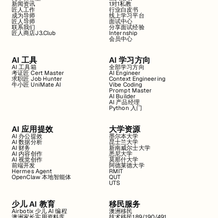
新闻资讯
1对1私教
匠人工作
行业白皮书
成为导师
线上学习平台
匠人导师
面试中心
联系我们
分享面试经验
匠人商店J3.Club
Internship
会员中心
AI 工具
AI 学习方向
AI 工具箱
全部学习方向
考证匠 Cert Master
AI Engineer
求职匠 Job Hunter
Context Engineering
牛小匠 UniMate AI
Vibe Coding
Prompt Master
AI Builder
AI 产品经理
Python 入门
AI 应用提效
大学资源
AI 办公提效
墨尔本大学
AI 数据分析
昆士兰大学
AI 财务
新南威尔士大学
AI 内容创作
悉尼大学
AI 视觉创作
莫那什大学
前端开发
阿德莱德大学
Hermes Agent
RMIT
OpenClaw 本地智能体
QUT
UTS
少儿 AI 教育
移民服务
Airbotix 少儿 AI 编程
澳洲移民
澳洲家长实用资料库
技术移民189/190/491