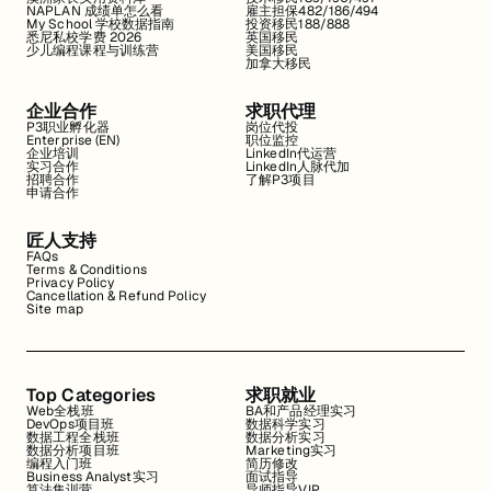
NAPLAN 成绩单怎么看
雇主担保482/186/494
My School 学校数据指南
投资移民188/888
悉尼私校学费 2026
英国移民
少儿编程课程与训练营
美国移民
加拿大移民
企业合作
求职代理
P3职业孵化器
岗位代投
Enterprise (EN)
职位监控
企业培训
LinkedIn代运营
实习合作
LinkedIn人脉代加
招聘合作
了解P3项目
申请合作
匠人支持
FAQs
Terms & Conditions
Privacy Policy
Cancellation & Refund Policy
Site map
Top Categories
求职就业
Web全栈班
BA和产品经理实习
DevOps项目班
数据科学实习
数据工程全栈班
数据分析实习
数据分析项目班
Marketing实习
编程入门班
简历修改
Business Analyst实习
面试指导
算法集训营
导师指导VIP