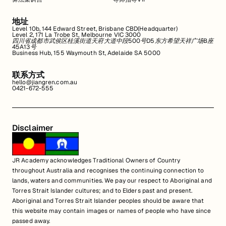
地址
Level 10b, 144 Edward Street, Brisbane CBD(Headquarter)
Level 2, 171 La Trobe St, Melbourne VIC 3000
四川省成都市武侯区桂溪街道天府大道中段500号D5东方希望天祥广场B座
45A13号
Business Hub, 155 Waymouth St, Adelaide SA 5000
联系方式
hello@jiangren.com.au
0421-672-555
Disclaimer
JR Academy acknowledges Traditional Owners of Country
throughout Australia and recognises the continuing connection to
lands, waters and communities. We pay our respect to Aboriginal and
Torres Strait Islander cultures; and to Elders past and present.
Aboriginal and Torres Strait Islander peoples should be aware that
this website may contain images or names of people who have since
passed away.