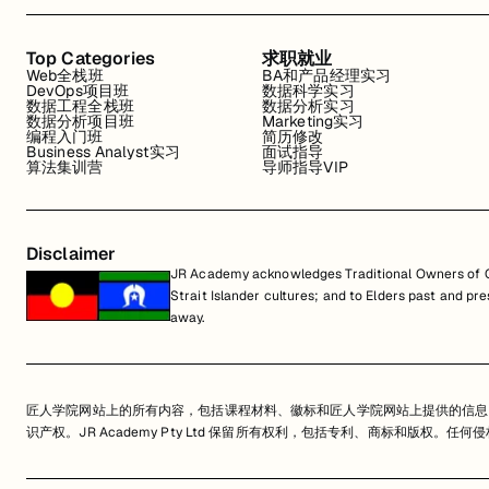
Top Categories
求职就业
Web全栈班
BA和产品经理实习
DevOps项目班
数据科学实习
数据工程全栈班
数据分析实习
数据分析项目班
Marketing实习
编程入门班
简历修改
Business Analyst实习
面试指导
算法集训营
导师指导VIP
Disclaimer
JR Academy acknowledges Traditional Owners of Co
Strait Islander cultures; and to Elders past and p
away.
匠人学院网站上的所有内容，包括课程材料、徽标和匠人学院网站上提供的信息
识产权。JR Academy Pty Ltd 保留所有权利，包括专利、商标和版权。