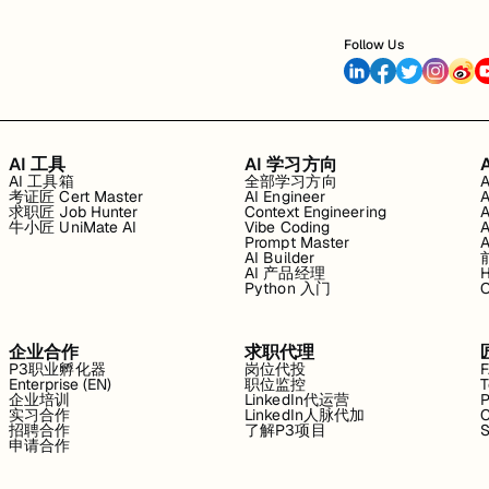
Follow Us
AI 工具
AI 学习方向
AI 工具箱
全部学习方向
考证匠 Cert Master
AI Engineer
求职匠 Job Hunter
Context Engineering
牛小匠 UniMate AI
Vibe Coding
Prompt Master
AI Builder
AI 产品经理
H
Python 入门
企业合作
求职代理
P3职业孵化器
岗位代投
Enterprise (EN)
职位监控
T
企业培训
LinkedIn代运营
P
实习合作
LinkedIn人脉代加
C
招聘合作
了解P3项目
S
申请合作