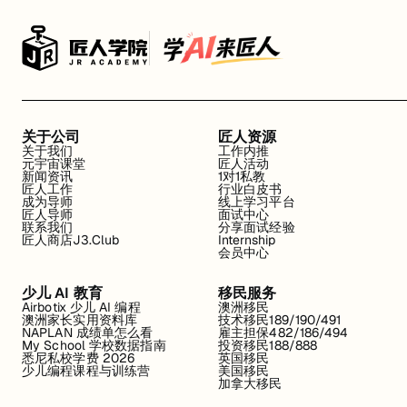
关于公司
匠人资源
关于我们
工作内推
元宇宙课堂
匠人活动
新闻资讯
1对1私教
匠人工作
行业白皮书
成为导师
线上学习平台
匠人导师
面试中心
联系我们
分享面试经验
匠人商店J3.Club
Internship
会员中心
少儿 AI 教育
移民服务
Airbotix 少儿 AI 编程
澳洲移民
澳洲家长实用资料库
技术移民189/190/491
NAPLAN 成绩单怎么看
雇主担保482/186/494
My School 学校数据指南
投资移民188/888
悉尼私校学费 2026
英国移民
少儿编程课程与训练营
美国移民
加拿大移民