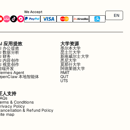
We Accept
EN
AI 应用提效
大学资源
AI 办公提效
墨尔本大学
AI 数据分析
昆士兰大学
AI 财务
新南威尔士大学
AI 内容创作
悉尼大学
AI 视觉创作
莫那什大学
前端开发
阿德莱德大学
ermes Agent
RMIT
OpenClaw 本地智能体
QUT
UTS
匠人支持
FAQs
erms & Conditions
rivacy Policy
ancellation & Refund Policy
ite map