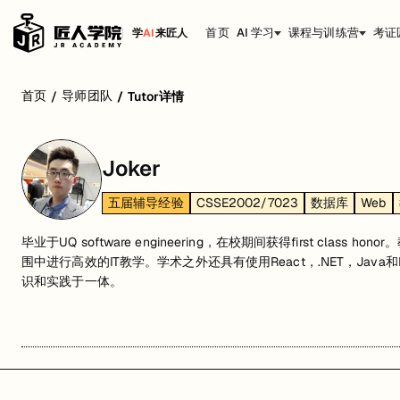
首页
AI 学习
课程与训练营
考证
学
AI
来匠人
首页
导师团队
/
/
Tutor详情
Joker
五届辅导经验
CSSE2002/7023
数据库
Web
毕业于UQ software engineering，在校期间获得first cla
围中进行高效的IT教学。学术之外还具有使用React，.NET，Jav
识和实践于一体。