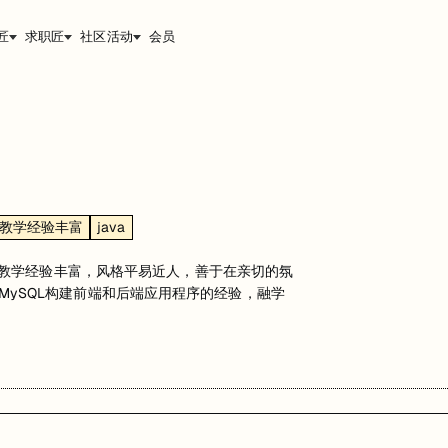
匠
求职匠
社区活动
会员
教学经验丰富
java
ss honor。教学经验丰富，风格平易近人，善于在亲切的氛
a和MySQL构建前端和后端应用程序的经验，融学