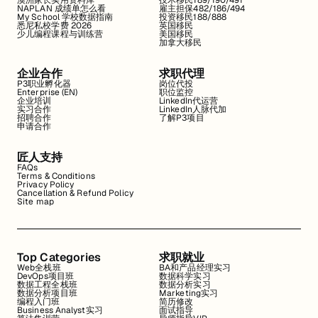
澳洲家长实用资料库
技术移民189/190/491
NAPLAN 成绩单怎么看
雇主担保482/186/494
My School 学校数据指南
投资移民188/888
悉尼私校学费 2026
英国移民
少儿编程课程与训练营
美国移民
加拿大移民
企业合作
求职代理
P3职业孵化器
岗位代投
Enterprise (EN)
职位监控
企业培训
LinkedIn代运营
实习合作
LinkedIn人脉代加
招聘合作
了解P3项目
申请合作
匠人支持
FAQs
Terms & Conditions
Privacy Policy
Cancellation & Refund Policy
Site map
Top Categories
求职就业
Web全栈班
BA和产品经理实习
DevOps项目班
数据科学实习
数据工程全栈班
数据分析实习
数据分析项目班
Marketing实习
编程入门班
简历修改
Business Analyst实习
面试指导