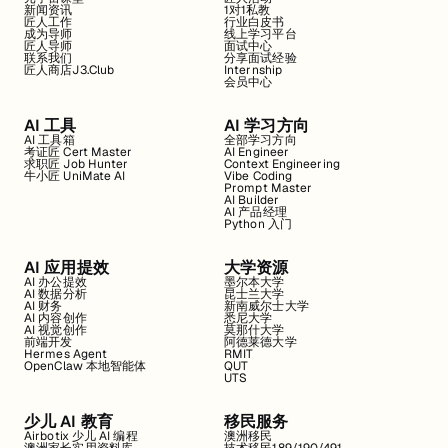
新闻资讯
1对1私教
匠人工作
行业白皮书
成为导师
线上学习平台
匠人导师
面试中心
联系我们
分享面试经验
匠人商店J3.Club
Internship
会员中心
AI 工具
AI 学习方向
AI 工具箱
全部学习方向
考证匠 Cert Master
AI Engineer
求职匠 Job Hunter
Context Engineering
牛小匠 UniMate AI
Vibe Coding
Prompt Master
AI Builder
AI 产品经理
Python 入门
AI 应用提效
大学资源
AI 办公提效
墨尔本大学
AI 数据分析
昆士兰大学
AI 财务
新南威尔士大学
AI 内容创作
悉尼大学
AI 视觉创作
莫那什大学
前端开发
阿德莱德大学
Hermes Agent
RMIT
OpenClaw 本地智能体
QUT
UTS
少儿 AI 教育
移民服务
Airbotix 少儿 AI 编程
澳洲移民