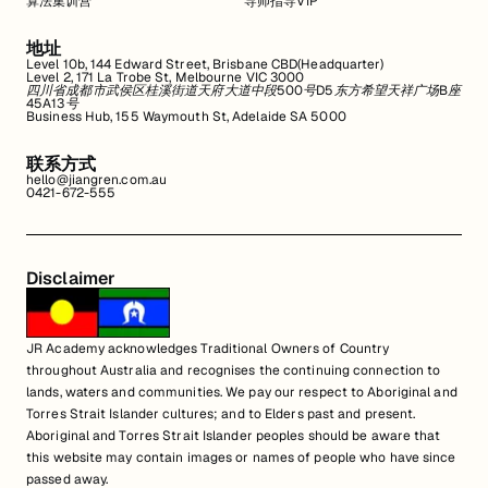
算法集训营
导师指导VIP
地址
Level 10b, 144 Edward Street, Brisbane CBD(Headquarter)
Level 2, 171 La Trobe St, Melbourne VIC 3000
四川省成都市武侯区桂溪街道天府大道中段500号D5东方希望天祥广场B座
45A13号
Business Hub, 155 Waymouth St, Adelaide SA 5000
联系方式
hello@jiangren.com.au
0421-672-555
Disclaimer
JR Academy acknowledges Traditional Owners of Country
throughout Australia and recognises the continuing connection to
lands, waters and communities. We pay our respect to Aboriginal and
Torres Strait Islander cultures; and to Elders past and present.
Aboriginal and Torres Strait Islander peoples should be aware that
this website may contain images or names of people who have since
passed away.