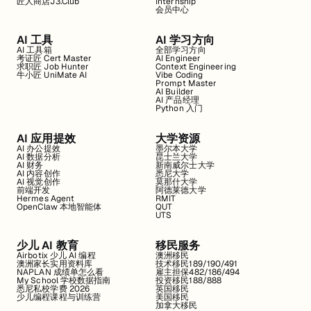
匠人商店J3.Club
Internship
会员中心
AI 工具
AI 学习方向
AI 工具箱
全部学习方向
考证匠 Cert Master
AI Engineer
求职匠 Job Hunter
Context Engineering
牛小匠 UniMate AI
Vibe Coding
Prompt Master
AI Builder
AI 产品经理
Python 入门
AI 应用提效
大学资源
AI 办公提效
墨尔本大学
AI 数据分析
昆士兰大学
AI 财务
新南威尔士大学
AI 内容创作
悉尼大学
AI 视觉创作
莫那什大学
前端开发
阿德莱德大学
Hermes Agent
RMIT
OpenClaw 本地智能体
QUT
UTS
少儿 AI 教育
移民服务
Airbotix 少儿 AI 编程
澳洲移民
澳洲家长实用资料库
技术移民189/190/491
NAPLAN 成绩单怎么看
雇主担保482/186/494
My School 学校数据指南
投资移民188/888
悉尼私校学费 2026
英国移民
少儿编程课程与训练营
美国移民
加拿大移民