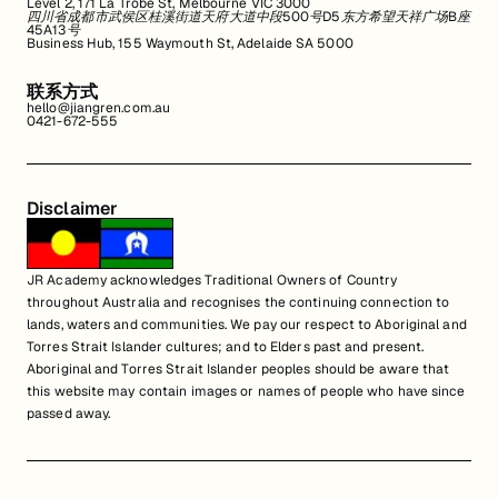
Level 2, 171 La Trobe St, Melbourne VIC 3000
四川省成都市武侯区桂溪街道天府大道中段500号D5东方希望天祥广场B座
45A13号
Business Hub, 155 Waymouth St, Adelaide SA 5000
联系方式
hello@jiangren.com.au
0421-672-555
Disclaimer
JR Academy acknowledges Traditional Owners of Country
throughout Australia and recognises the continuing connection to
lands, waters and communities. We pay our respect to Aboriginal and
Torres Strait Islander cultures; and to Elders past and present.
Aboriginal and Torres Strait Islander peoples should be aware that
this website may contain images or names of people who have since
passed away.