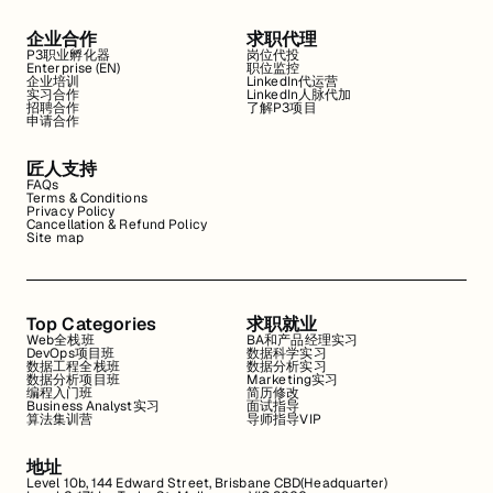
企业合作
求职代理
P3职业孵化器
岗位代投
Enterprise (EN)
职位监控
企业培训
LinkedIn代运营
实习合作
LinkedIn人脉代加
招聘合作
了解P3项目
申请合作
匠人支持
FAQs
Terms & Conditions
Privacy Policy
Cancellation & Refund Policy
Site map
Top Categories
求职就业
Web全栈班
BA和产品经理实习
DevOps项目班
数据科学实习
数据工程全栈班
数据分析实习
数据分析项目班
Marketing实习
编程入门班
简历修改
Business Analyst实习
面试指导
算法集训营
导师指导VIP
地址
Level 10b, 144 Edward Street, Brisbane CBD(Headquarter)