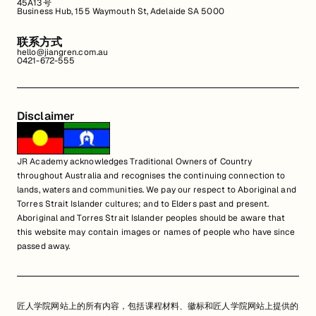
45A13号
Business Hub, 155 Waymouth St, Adelaide SA 5000
联系方式
hello@jiangren.com.au
0421-672-555
Disclaimer
JR Academy acknowledges Traditional Owners of Country
throughout Australia and recognises the continuing connection to
lands, waters and communities. We pay our respect to Aboriginal and
Torres Strait Islander cultures; and to Elders past and present.
Aboriginal and Torres Strait Islander peoples should be aware that
this website may contain images or names of people who have since
passed away.
匠人学院网站上的所有内容，包括课程材料、徽标和匠人学院网站上提供的