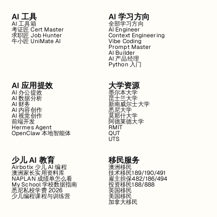
AI 工具
AI 学习方向
AI 工具箱
全部学习方向
考证匠 Cert Master
AI Engineer
求职匠 Job Hunter
Context Engineering
牛小匠 UniMate AI
Vibe Coding
Prompt Master
AI Builder
AI 产品经理
Python 入门
AI 应用提效
大学资源
AI 办公提效
墨尔本大学
AI 数据分析
昆士兰大学
AI 财务
新南威尔士大学
AI 内容创作
悉尼大学
AI 视觉创作
莫那什大学
前端开发
阿德莱德大学
Hermes Agent
RMIT
OpenClaw 本地智能体
QUT
UTS
少儿 AI 教育
移民服务
Airbotix 少儿 AI 编程
澳洲移民
澳洲家长实用资料库
技术移民189/190/491
NAPLAN 成绩单怎么看
雇主担保482/186/494
My School 学校数据指南
投资移民188/888
悉尼私校学费 2026
英国移民
少儿编程课程与训练营
美国移民
加拿大移民