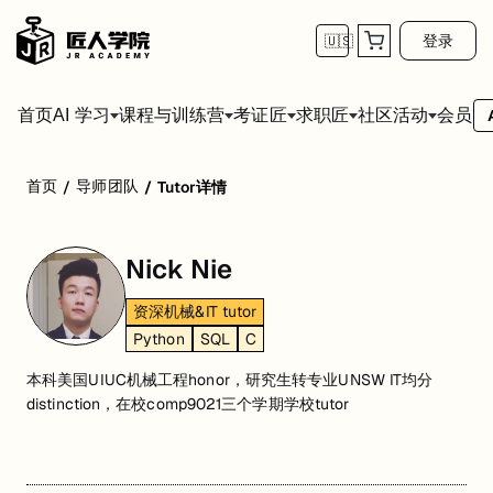
登录
🇺🇸
首页
会员
AI 学习
课程与训练营
考证匠
求职匠
社区活动
首页
导师团队
/
/
Tutor详情
Nick Nie
资深机械&IT tutor
Python
SQL
C
本科美国UIUC机械工程honor，研究生转专业UNSW IT均分