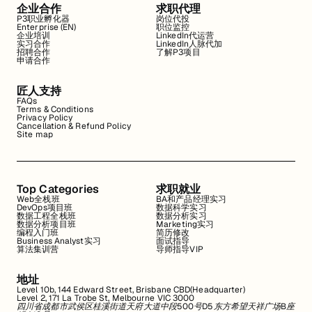
企业合作
求职代理
P3职业孵化器
岗位代投
Enterprise (EN)
职位监控
企业培训
LinkedIn代运营
实习合作
LinkedIn人脉代加
招聘合作
了解P3项目
申请合作
匠人支持
FAQs
Terms & Conditions
Privacy Policy
Cancellation & Refund Policy
Site map
Top Categories
求职就业
Web全栈班
BA和产品经理实习
DevOps项目班
数据科学实习
数据工程全栈班
数据分析实习
数据分析项目班
Marketing实习
编程入门班
简历修改
Business Analyst实习
面试指导
算法集训营
导师指导VIP
地址
Level 10b, 144 Edward Street, Brisbane CBD(Headquarter)
Level 2, 171 La Trobe St, Melbourne VIC 3000
四川省成都市武侯区桂溪街道天府大道中段500号D5东方希望天祥广场B座