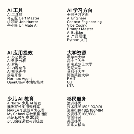
AI 工具
AI 学习方向
AI 工具箱
全部学习方向
考证匠 Cert Master
AI Engineer
求职匠 Job Hunter
Context Engineering
牛小匠 UniMate AI
Vibe Coding
Prompt Master
AI Builder
AI 产品经理
Python 入门
AI 应用提效
大学资源
AI 办公提效
墨尔本大学
AI 数据分析
昆士兰大学
AI 财务
新南威尔士大学
AI 内容创作
悉尼大学
AI 视觉创作
莫那什大学
前端开发
阿德莱德大学
Hermes Agent
RMIT
OpenClaw 本地智能体
QUT
UTS
少儿 AI 教育
移民服务
Airbotix 少儿 AI 编程
澳洲移民
澳洲家长实用资料库
技术移民189/190/491
NAPLAN 成绩单怎么看
雇主担保482/186/494
My School 学校数据指南
投资移民188/888
悉尼私校学费 2026
英国移民
少儿编程课程与训练营
美国移民
加拿大移民