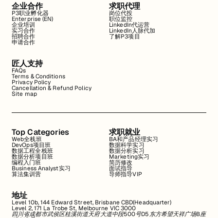
企业合作
求职代理
P3职业孵化器
岗位代投
Enterprise (EN)
职位监控
企业培训
LinkedIn代运营
实习合作
LinkedIn人脉代加
招聘合作
了解P3项目
申请合作
匠人支持
FAQs
Terms & Conditions
Privacy Policy
Cancellation & Refund Policy
Site map
Top Categories
求职就业
Web全栈班
BA和产品经理实习
DevOps项目班
数据科学实习
数据工程全栈班
数据分析实习
数据分析项目班
Marketing实习
编程入门班
简历修改
Business Analyst实习
面试指导
算法集训营
导师指导VIP
地址
Level 10b, 144 Edward Street, Brisbane CBD(Headquarter)
Level 2, 171 La Trobe St, Melbourne VIC 3000
四川省成都市武侯区桂溪街道天府大道中段500号D5东方希望天祥广场B座