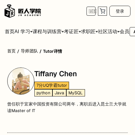
登录
🇺🇸
首页
会员
AI 学习
课程与训练营
考证匠
求职匠
社区活动
首页
导师团队
/
/
Tutor详情
Tiffany Chen
7分UQ学霸tutor
python
Java
MySQL
曾任职于宜家中国投资有限公司两年，离职后进入昆士兰大学就
读Master of IT