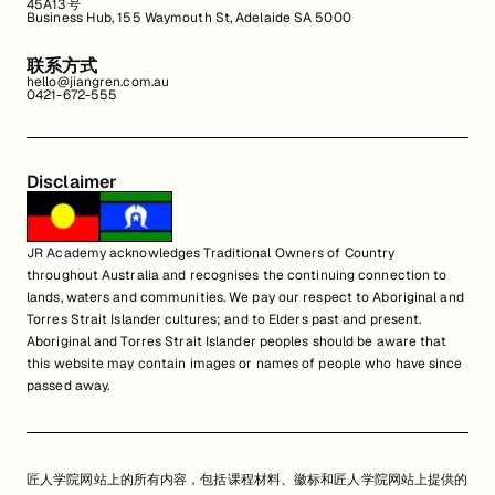
45A13号
Business Hub, 155 Waymouth St, Adelaide SA 5000
联系方式
hello@jiangren.com.au
0421-672-555
Disclaimer
JR Academy acknowledges Traditional Owners of Country
throughout Australia and recognises the continuing connection to
lands, waters and communities. We pay our respect to Aboriginal and
Torres Strait Islander cultures; and to Elders past and present.
Aboriginal and Torres Strait Islander peoples should be aware that
this website may contain images or names of people who have since
passed away.
匠人学院网站上的所有内容，包括课程材料、徽标和匠人学院网站上提供的