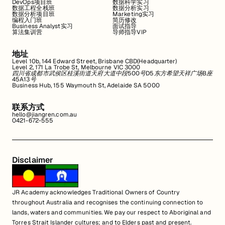
DevOps项目班
数据科学实习
数据工程全栈班
数据分析实习
数据分析项目班
Marketing实习
编程入门班
简历修改
Business Analyst实习
面试指导
算法集训营
导师指导VIP
地址
Level 10b, 144 Edward Street, Brisbane CBD(Headquarter)
Level 2, 171 La Trobe St, Melbourne VIC 3000
四川省成都市武侯区桂溪街道天府大道中段500号D5东方希望天祥广场B座
45A13号
Business Hub, 155 Waymouth St, Adelaide SA 5000
联系方式
hello@jiangren.com.au
0421-672-555
Disclaimer
JR Academy acknowledges Traditional Owners of Country
throughout Australia and recognises the continuing connection to
lands, waters and communities. We pay our respect to Aboriginal and
Torres Strait Islander cultures; and to Elders past and present.