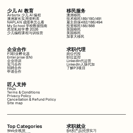
少儿 AI 教育
移民服务
Airbotix 少儿 AI 编程
澳洲移民
澳洲家长实用资料库
技术移民189/190/491
NAPLAN 成绩单怎么看
雇主担保482/186/494
My School 学校数据指南
投资移民188/888
悉尼私校学费 2026
英国移民
少儿编程课程与训练营
美国移民
加拿大移民
企业合作
求职代理
P3职业孵化器
岗位代投
Enterprise (EN)
职位监控
企业培训
LinkedIn代运营
实习合作
LinkedIn人脉代加
招聘合作
了解P3项目
申请合作
匠人支持
FAQs
Terms & Conditions
Privacy Policy
Cancellation & Refund Policy
Site map
Top Categories
求职就业
Web全栈班
BA和产品经理实习