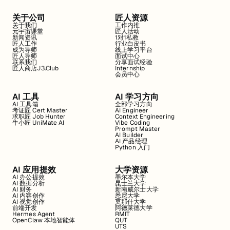
关于公司
匠人资源
关于我们
工作内推
元宇宙课堂
匠人活动
新闻资讯
1对1私教
匠人工作
行业白皮书
成为导师
线上学习平台
匠人导师
面试中心
联系我们
分享面试经验
匠人商店J3.Club
Internship
会员中心
AI 工具
AI 学习方向
AI 工具箱
全部学习方向
考证匠 Cert Master
AI Engineer
求职匠 Job Hunter
Context Engineering
牛小匠 UniMate AI
Vibe Coding
Prompt Master
AI Builder
AI 产品经理
Python 入门
AI 应用提效
大学资源
AI 办公提效
墨尔本大学
AI 数据分析
昆士兰大学
AI 财务
新南威尔士大学
AI 内容创作
悉尼大学
AI 视觉创作
莫那什大学
前端开发
阿德莱德大学
Hermes Agent
RMIT
OpenClaw 本地智能体
QUT
UTS