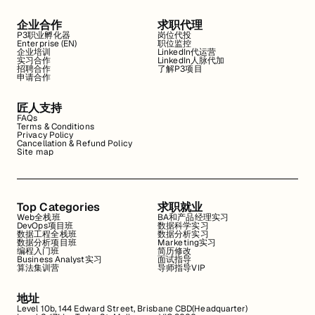
企业合作
求职代理
P3职业孵化器
岗位代投
Enterprise (EN)
职位监控
企业培训
LinkedIn代运营
实习合作
LinkedIn人脉代加
招聘合作
了解P3项目
申请合作
匠人支持
FAQs
Terms & Conditions
Privacy Policy
Cancellation & Refund Policy
Site map
Top Categories
求职就业
Web全栈班
BA和产品经理实习
DevOps项目班
数据科学实习
数据工程全栈班
数据分析实习
数据分析项目班
Marketing实习
编程入门班
简历修改
Business Analyst实习
面试指导
算法集训营
导师指导VIP
地址
Level 10b, 144 Edward Street, Brisbane CBD(Headquarter)