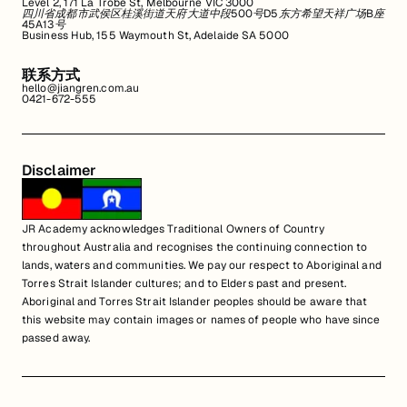
Level 2, 171 La Trobe St, Melbourne VIC 3000
四川省成都市武侯区桂溪街道天府大道中段500号D5东方希望天祥广场B座
45A13号
Business Hub, 155 Waymouth St, Adelaide SA 5000
联系方式
hello@jiangren.com.au
0421-672-555
Disclaimer
JR Academy acknowledges Traditional Owners of Country
throughout Australia and recognises the continuing connection to
lands, waters and communities. We pay our respect to Aboriginal and
Torres Strait Islander cultures; and to Elders past and present.
Aboriginal and Torres Strait Islander peoples should be aware that
this website may contain images or names of people who have since
passed away.