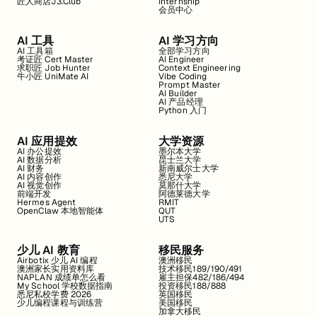
匠人商店J3.Club
Internship
会员中心
AI 工具
AI 学习方向
AI 工具箱
全部学习方向
考证匠 Cert Master
AI Engineer
求职匠 Job Hunter
Context Engineering
牛小匠 UniMate AI
Vibe Coding
Prompt Master
AI Builder
AI 产品经理
Python 入门
AI 应用提效
大学资源
AI 办公提效
墨尔本大学
AI 数据分析
昆士兰大学
AI 财务
新南威尔士大学
AI 内容创作
悉尼大学
AI 视觉创作
莫那什大学
前端开发
阿德莱德大学
Hermes Agent
RMIT
OpenClaw 本地智能体
QUT
UTS
少儿 AI 教育
移民服务
Airbotix 少儿 AI 编程
澳洲移民
澳洲家长实用资料库
技术移民189/190/491
NAPLAN 成绩单怎么看
雇主担保482/186/494
My School 学校数据指南
投资移民188/888
悉尼私校学费 2026
英国移民
少儿编程课程与训练营
美国移民
加拿大移民