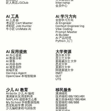
匠人商店J3.Club
Internship
会员中心
AI 工具
AI 学习方向
AI 工具箱
全部学习方向
考证匠 Cert Master
AI Engineer
求职匠 Job Hunter
Context Engineering
牛小匠 UniMate AI
Vibe Coding
Prompt Master
AI Builder
AI 产品经理
Python 入门
AI 应用提效
大学资源
AI 办公提效
墨尔本大学
AI 数据分析
昆士兰大学
AI 财务
新南威尔士大学
AI 内容创作
悉尼大学
AI 视觉创作
莫那什大学
前端开发
阿德莱德大学
Hermes Agent
RMIT
OpenClaw 本地智能体
QUT
UTS
少儿 AI 教育
移民服务
Airbotix 少儿 AI 编程
澳洲移民
澳洲家长实用资料库
技术移民189/190/491
NAPLAN 成绩单怎么看
雇主担保482/186/494
My School 学校数据指南
投资移民188/888
悉尼私校学费 2026
英国移民
少儿编程课程与训练营
美国移民