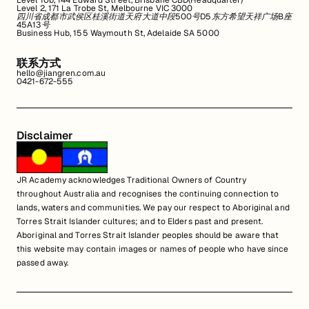
Level 10b, 144 Edward Street, Brisbane CBD(Headquarter)
Level 2, 171 La Trobe St, Melbourne VIC 3000
四川省成都市武侯区桂溪街道天府大道中段500号D5东方希望天祥广场B座
45A13号
Business Hub, 155 Waymouth St, Adelaide SA 5000
联系方式
hello@jiangren.com.au
0421-672-555
Disclaimer
JR Academy acknowledges Traditional Owners of Country
throughout Australia and recognises the continuing connection to
lands, waters and communities. We pay our respect to Aboriginal and
Torres Strait Islander cultures; and to Elders past and present.
Aboriginal and Torres Strait Islander peoples should be aware that
this website may contain images or names of people who have since
passed away.