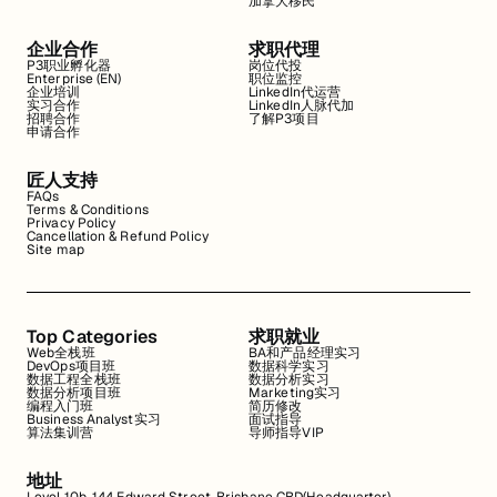
加拿大移民
企业合作
求职代理
P3职业孵化器
岗位代投
Enterprise (EN)
职位监控
企业培训
LinkedIn代运营
实习合作
LinkedIn人脉代加
招聘合作
了解P3项目
申请合作
匠人支持
FAQs
Terms & Conditions
Privacy Policy
Cancellation & Refund Policy
Site map
Top Categories
求职就业
Web全栈班
BA和产品经理实习
DevOps项目班
数据科学实习
数据工程全栈班
数据分析实习
数据分析项目班
Marketing实习
编程入门班
简历修改
Business Analyst实习
面试指导
算法集训营
导师指导VIP
地址