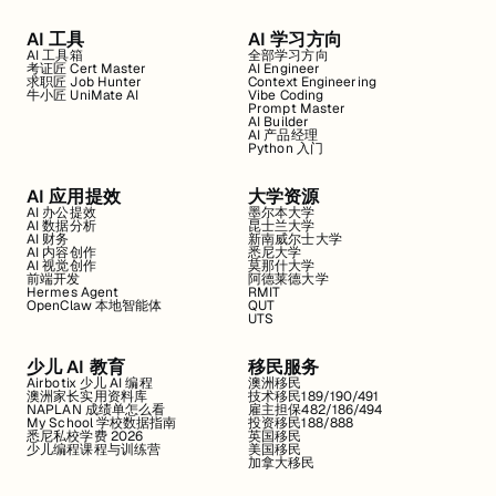
AI 工具
AI 学习方向
AI 工具箱
全部学习方向
考证匠 Cert Master
AI Engineer
求职匠 Job Hunter
Context Engineering
牛小匠 UniMate AI
Vibe Coding
Prompt Master
AI Builder
AI 产品经理
Python 入门
AI 应用提效
大学资源
AI 办公提效
墨尔本大学
AI 数据分析
昆士兰大学
AI 财务
新南威尔士大学
AI 内容创作
悉尼大学
AI 视觉创作
莫那什大学
前端开发
阿德莱德大学
Hermes Agent
RMIT
OpenClaw 本地智能体
QUT
UTS
少儿 AI 教育
移民服务
Airbotix 少儿 AI 编程
澳洲移民
澳洲家长实用资料库
技术移民189/190/491
NAPLAN 成绩单怎么看
雇主担保482/186/494
My School 学校数据指南
投资移民188/888
悉尼私校学费 2026
英国移民
少儿编程课程与训练营
美国移民
加拿大移民