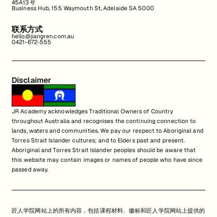
45A13号
Business Hub, 155 Waymouth St, Adelaide SA 5000
联系方式
hello@jiangren.com.au
0421-672-555
Disclaimer
JR Academy acknowledges Traditional Owners of Country
throughout Australia and recognises the continuing connection to
lands, waters and communities. We pay our respect to Aboriginal and
Torres Strait Islander cultures; and to Elders past and present.
Aboriginal and Torres Strait Islander peoples should be aware that
this website may contain images or names of people who have since
passed away.
匠人学院网站上的所有内容，包括课程材料、徽标和匠人学院网站上提供的