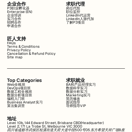
企业合作
求职代理
P3职业孵化器
岗位代投
Enterprise (EN)
职位监控
企业培训
LinkedIn代运营
实习合作
LinkedIn人脉代加
招聘合作
了解P3项目
申请合作
匠人支持
FAQs
Terms & Conditions
Privacy Policy
Cancellation & Refund Policy
Site map
Top Categories
求职就业
Web全栈班
BA和产品经理实习
DevOps项目班
数据科学实习
数据工程全栈班
数据分析实习
数据分析项目班
Marketing实习
编程入门班
简历修改
Business Analyst实习
面试指导
算法集训营
导师指导VIP
地址
Level 10b, 144 Edward Street, Brisbane CBD(Headquarter)
Level 2, 171 La Trobe St, Melbourne VIC 3000
四川省成都市武侯区桂溪街道天府大道中段500号D5东方希望天祥广场B座