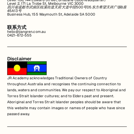
Level 10b, 144 Edward Street, Brisbane CBD(Headquarter)
Level 2, 171 La Trobe St, Melbourne VIC 3000
四川省成都市武侯区桂溪街道天府大道中段500号D5东方希望天祥广场B座
45A13号
Business Hub, 155 Waymouth St, Adelaide SA 5000
联系方式
hello@jiangren.com.au
0421-672-555
Disclaimer
JR Academy acknowledges Traditional Owners of Country
throughout Australia and recognises the continuing connection to
lands, waters and communities. We pay our respect to Aboriginal and
Torres Strait Islander cultures; and to Elders past and present.
Aboriginal and Torres Strait Islander peoples should be aware that
this website may contain images or names of people who have since
passed away.