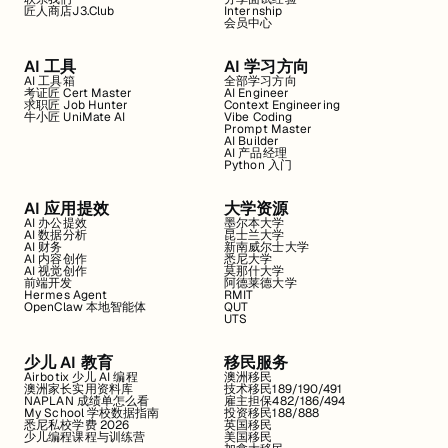
匠人商店J3.Club
Internship
会员中心
AI 工具
AI 学习方向
AI 工具箱
全部学习方向
考证匠 Cert Master
AI Engineer
求职匠 Job Hunter
Context Engineering
牛小匠 UniMate AI
Vibe Coding
Prompt Master
AI Builder
AI 产品经理
Python 入门
AI 应用提效
大学资源
AI 办公提效
墨尔本大学
AI 数据分析
昆士兰大学
AI 财务
新南威尔士大学
AI 内容创作
悉尼大学
AI 视觉创作
莫那什大学
前端开发
阿德莱德大学
Hermes Agent
RMIT
OpenClaw 本地智能体
QUT
UTS
少儿 AI 教育
移民服务
Airbotix 少儿 AI 编程
澳洲移民
澳洲家长实用资料库
技术移民189/190/491
NAPLAN 成绩单怎么看
雇主担保482/186/494
My School 学校数据指南
投资移民188/888
悉尼私校学费 2026
英国移民
少儿编程课程与训练营
美国移民