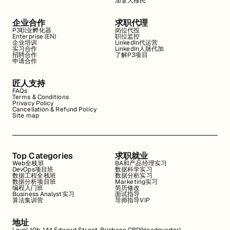
加拿大移民
企业合作
求职代理
P3职业孵化器
岗位代投
Enterprise (EN)
职位监控
企业培训
LinkedIn代运营
实习合作
LinkedIn人脉代加
招聘合作
了解P3项目
申请合作
匠人支持
FAQs
Terms & Conditions
Privacy Policy
Cancellation & Refund Policy
Site map
Top Categories
求职就业
Web全栈班
BA和产品经理实习
DevOps项目班
数据科学实习
数据工程全栈班
数据分析实习
数据分析项目班
Marketing实习
编程入门班
简历修改
Business Analyst实习
面试指导
算法集训营
导师指导VIP
地址