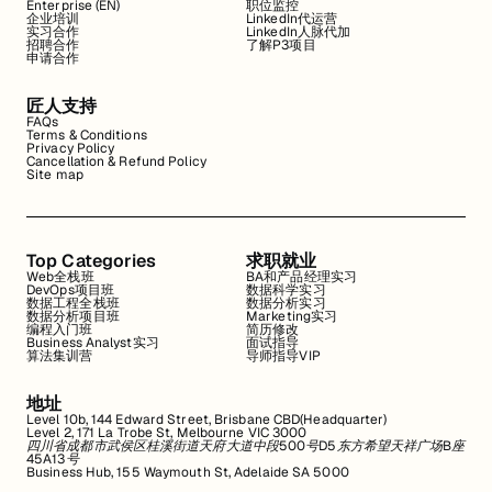
Enterprise (EN)
职位监控
企业培训
LinkedIn代运营
实习合作
LinkedIn人脉代加
招聘合作
了解P3项目
申请合作
匠人支持
FAQs
Terms & Conditions
Privacy Policy
Cancellation & Refund Policy
Site map
Top Categories
求职就业
Web全栈班
BA和产品经理实习
DevOps项目班
数据科学实习
数据工程全栈班
数据分析实习
数据分析项目班
Marketing实习
编程入门班
简历修改
Business Analyst实习
面试指导
算法集训营
导师指导VIP
地址
Level 10b, 144 Edward Street, Brisbane CBD(Headquarter)
Level 2, 171 La Trobe St, Melbourne VIC 3000
四川省成都市武侯区桂溪街道天府大道中段500号D5东方希望天祥广场B座
45A13号
Business Hub, 155 Waymouth St, Adelaide SA 5000