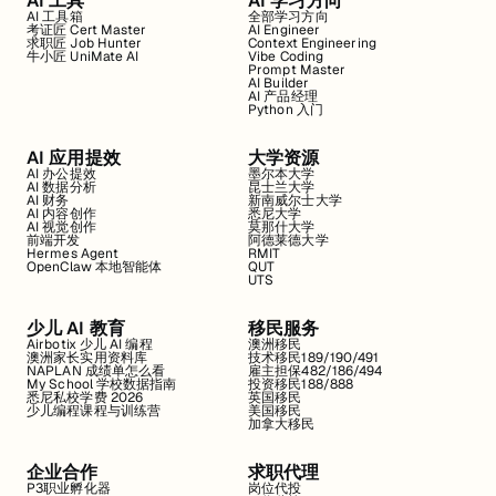
AI 工具
AI 学习方向
AI 工具箱
全部学习方向
考证匠 Cert Master
AI Engineer
求职匠 Job Hunter
Context Engineering
牛小匠 UniMate AI
Vibe Coding
Prompt Master
AI Builder
AI 产品经理
Python 入门
AI 应用提效
大学资源
AI 办公提效
墨尔本大学
AI 数据分析
昆士兰大学
AI 财务
新南威尔士大学
AI 内容创作
悉尼大学
AI 视觉创作
莫那什大学
前端开发
阿德莱德大学
Hermes Agent
RMIT
OpenClaw 本地智能体
QUT
UTS
少儿 AI 教育
移民服务
Airbotix 少儿 AI 编程
澳洲移民
澳洲家长实用资料库
技术移民189/190/491
NAPLAN 成绩单怎么看
雇主担保482/186/494
My School 学校数据指南
投资移民188/888
悉尼私校学费 2026
英国移民
少儿编程课程与训练营
美国移民
加拿大移民
企业合作
求职代理
P3职业孵化器
岗位代投