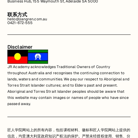
Business Hub, 155 Waymouth St, Adelaide SA 5000
联系方式
hello@jiangren.com.au
0421-672-555
Disclaimer
JR Academy acknowledges Traditional Owners of Country
throughout Australia and recognises the continuing connection to
lands, waters and communities. We pay our respect to Aboriginal and
Torres Strait Islander cultures; and to Elders past and present.
Aboriginal and Torres Strait Islander peoples should be aware that
this website may contain images or names of people who have since
passed away.
匠人学院网站上的所有内容，包括课程材料、徽标和匠人学院网站上提供的
信息，均受澳大利亚政府知识产权法的保护。严禁未经授权使用、销售、分