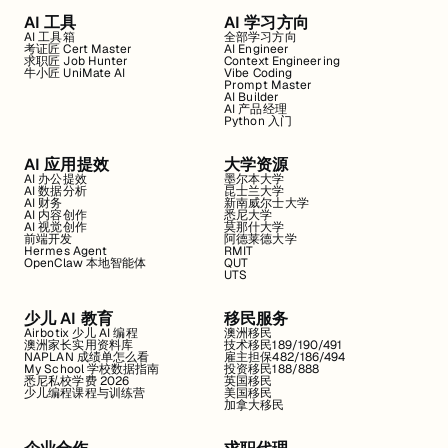
AI 工具
AI 学习方向
AI 工具箱
全部学习方向
考证匠 Cert Master
AI Engineer
求职匠 Job Hunter
Context Engineering
牛小匠 UniMate AI
Vibe Coding
Prompt Master
AI Builder
AI 产品经理
Python 入门
AI 应用提效
大学资源
AI 办公提效
墨尔本大学
AI 数据分析
昆士兰大学
AI 财务
新南威尔士大学
AI 内容创作
悉尼大学
AI 视觉创作
莫那什大学
前端开发
阿德莱德大学
Hermes Agent
RMIT
OpenClaw 本地智能体
QUT
UTS
少儿 AI 教育
移民服务
Airbotix 少儿 AI 编程
澳洲移民
澳洲家长实用资料库
技术移民189/190/491
NAPLAN 成绩单怎么看
雇主担保482/186/494
My School 学校数据指南
投资移民188/888
悉尼私校学费 2026
英国移民
少儿编程课程与训练营
美国移民
加拿大移民