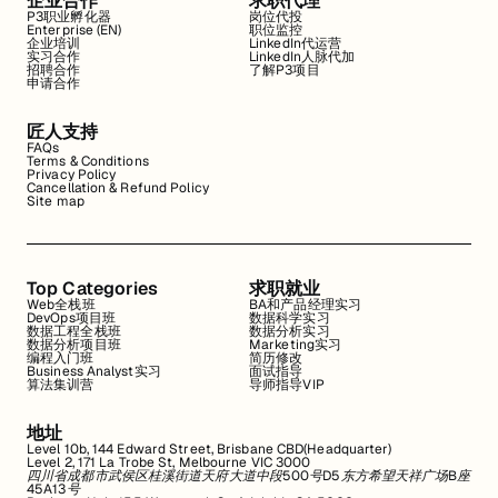
企业合作
求职代理
P3职业孵化器
岗位代投
Enterprise (EN)
职位监控
企业培训
LinkedIn代运营
实习合作
LinkedIn人脉代加
招聘合作
了解P3项目
申请合作
匠人支持
FAQs
Terms & Conditions
Privacy Policy
Cancellation & Refund Policy
Site map
Top Categories
求职就业
Web全栈班
BA和产品经理实习
DevOps项目班
数据科学实习
数据工程全栈班
数据分析实习
数据分析项目班
Marketing实习
编程入门班
简历修改
Business Analyst实习
面试指导
算法集训营
导师指导VIP
地址
Level 10b, 144 Edward Street, Brisbane CBD(Headquarter)
Level 2, 171 La Trobe St, Melbourne VIC 3000
四川省成都市武侯区桂溪街道天府大道中段500号D5东方希望天祥广场B座
45A13号