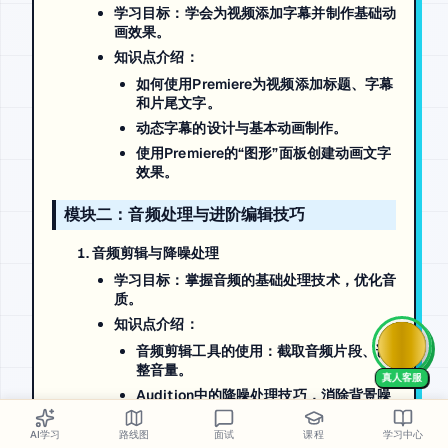
学习目标
：学会为视频添加字幕并制作基础动
画效果。
知识点介绍
：
如何使用Premiere为视频添加标题、字幕
和片尾文字。
动态字幕的设计与基本动画制作。
使用Premiere的“图形”面板创建动画文字
效果。
模块二：音频处理与进阶编辑技巧
音频剪辑与降噪处理
学习目标
：掌握音频的基础处理技术，优化音
质。
知识点介绍
：
音频剪辑工具的使用：截取音频片段、调
整音量。
AI Tutor
Audition中的降噪处理技巧，消除背景噪
音。
AI学习
路线图
面试
课程
学习中心
保持音频与视频的同步，音频调整技巧。