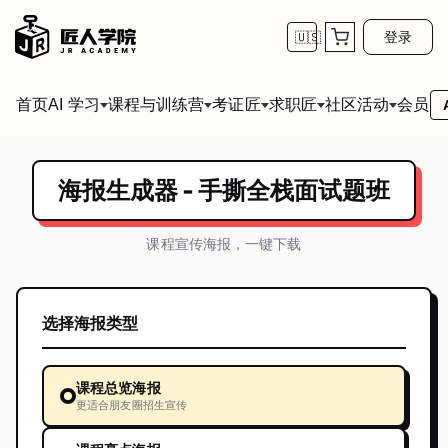
登录
🇺🇸
首页
会员
AI 学习
课程与训练营
考证匠
求职匠
社区活动
海报生成器 -
手撕全栈面试题班
课程宣传海报，一键下载
选择海报类型
课程总览海报
更适合朋友圈招生宣传