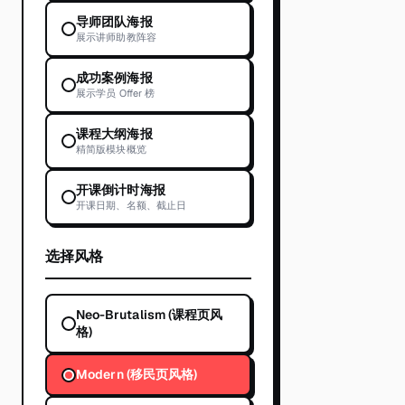
导师团队海报
展示讲师助教阵容
成功案例海报
展示学员 Offer 榜
课程大纲海报
精简版模块概览
开课倒计时海报
开课日期、名额、截止日
选择风格
Neo-Brutalism (课程页风
格)
Modern (移民页风格)