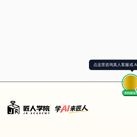
Amelia 
Follow Us
We Accept