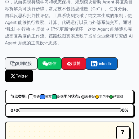
中，从而实现持续学习和状态保持。规划模块帮助 Agent 将复杂目
标拆解为可执行步骤，常见技术包括思维链（CoT）、任务分解、
自我反思和批判性评估。工具系统则突破了纯文本生成的限制，使
Agent 能够执行搜索、计算、代码运行以及与外部系统交互。通过
“规划 → 行动 → 反馈 → 记忆更新”的循环，这类 Agent 能够逐步完
成高复杂度的工作流。该路线图真实反映了当前企业级和研究级 AI
Agent 系统的主流设计思路。
复制链接
微信
微博
LinkedIn
Twitter
节点类型:
学习状态:
普通
推荐
备选
未开始
学习中
已完成
0
%
0
/
0
❓