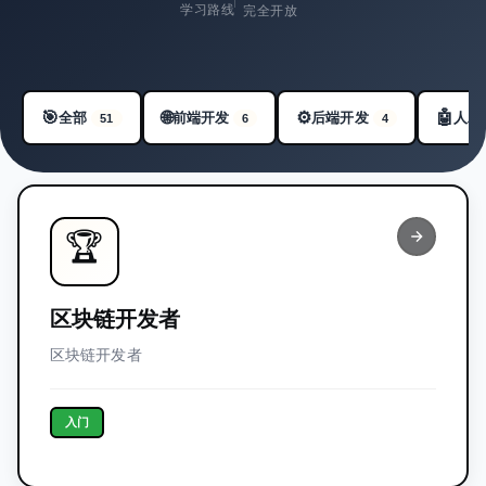
学习路线
完全开放
可用的学习路线图
🎯
🌐
🤖
⚙️
全部
前端开发
后端开发
人工
51
6
4
🏆
区块链开发者
区块链开发者
入门